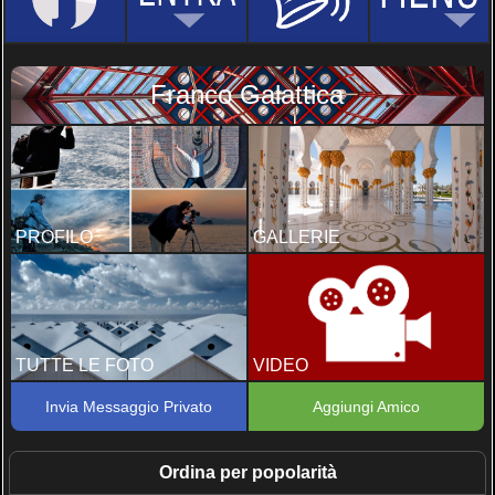
Franco Galattica
PROFILO
GALLERIE
TUTTE LE FOTO
VIDEO
Invia Messaggio Privato
Aggiungi Amico
Ordina per popolarità