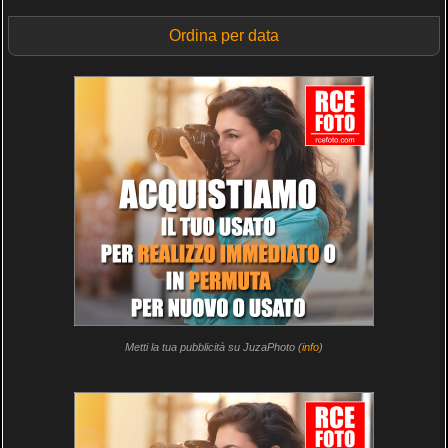
Ordina per data
Metti la tua pubblicità su JuzaPhoto (
info
)