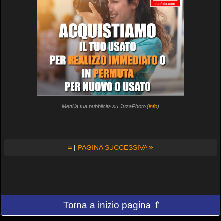
Metti la tua pubblicità su JuzaPhoto (
info
)
≡
»
|
PAGINA SUCCESSIVA
Torna a inizio pagina ⇑