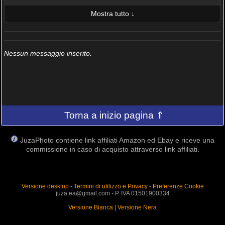
Mostra tutto ↓
ULTIME 10 FOTO PUBBLICATE
AMICI (0/100)
Nessun messaggio inserito.
Torna a inizio pagina ⇑
JuzaPhoto contiene link affiliati Amazon ed Ebay e riceve una
commissione in caso di acquisto attraverso link affiliati.
Versione desktop
-
Termini di utilizzo e Privacy
-
Preferenze Cookie
juza.ea@gmail.com - P. IVA 01501900334
Versione Bianca
|
Versione Nera