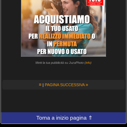
Metti la tua pubblicità su JuzaPhoto (
info
)
≡
»
|
PAGINA SUCCESSIVA
Torna a inizio pagina ⇑