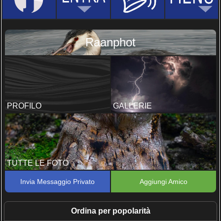
Raanphot
PROFILO
GALLERIE
TUTTE LE FOTO
Invia Messaggio Privato
Aggiungi Amico
Ordina per popolarità