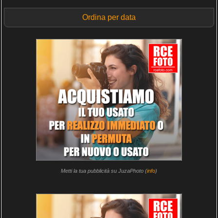
Ordina per data
Metti la tua pubblicità su JuzaPhoto (
info
)