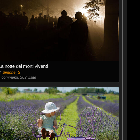
La notte dei morti viventi
di
Simone_S
1
commenti, 563 visite