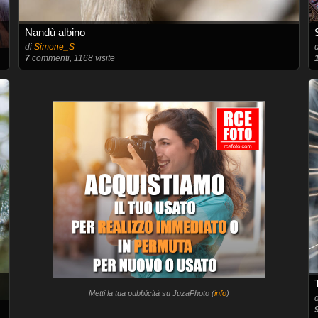
Nandù albino
di
Simone_S
7
commenti, 1168 visite
Metti la tua pubblicità su JuzaPhoto (
info
)