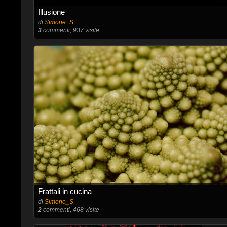
Illusione
di
Simone_S
3
commenti, 937 visite
Frattali in cucina
di
Simone_S
2
commenti, 468 visite