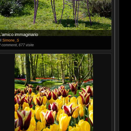
L'amico immaginario
di
Simone_S
2
commenti, 677 visite