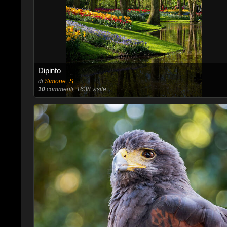
Dipinto
di
Simone_S
10
commenti, 1638 visite