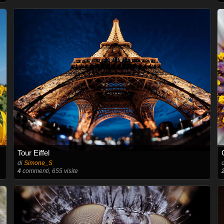
Tour Eiffel
di
Simone_S
4
commenti, 655 visite