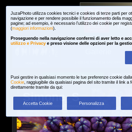
JuzaPhoto utilizza cookies tecnici e cookies di terze parti per o
navigazione e per rendere possibile il funzionamento della maggi
pagine; ad esempio, è necessario l'utilizzo dei cookie per registar
(
maggiori informazioni
).
Proseguendo nella navigazione confermi di aver letto e acc
utilizzo e Privacy
e preso visione delle opzioni per la gesti
Gallerie
3,023,242 FOTO E 16 GALLERIE
HOME E NEWS
Iscriviti a JuzaPhoto!
A
A
Login
Puoi gestire in qualsiasi momento le tue preferenze cookie dall
Cookie
, raggiugibile da qualsiasi pagina del sito tramite il link a
direttamente tramite da qui:
Simone_S
Accetta Cookie
Personalizza
www.juzaphoto.com/p/Simone_S2