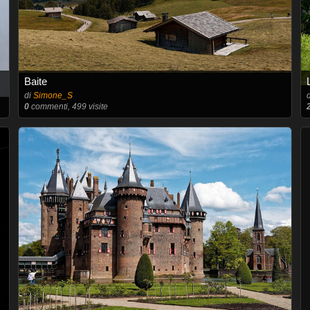
Baite
di
Simone_S
0
commenti, 499 visite