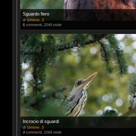
Sguardo fiero
di
Simone_S
5
commenti, 2049 visite
Incrocio di sguardi
di
Simone_S
3
commenti, 1066 visite