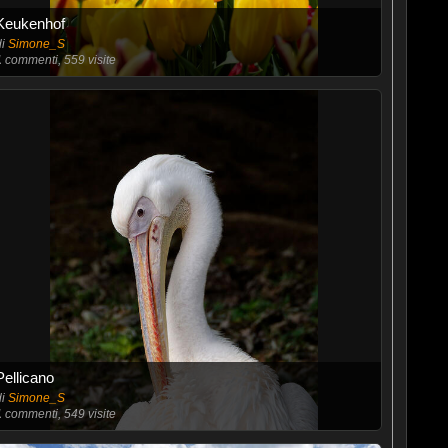
Keukenhof
di
Simone_S
1
commenti, 559 visite
Pellicano
di
Simone_S
1
commenti, 549 visite