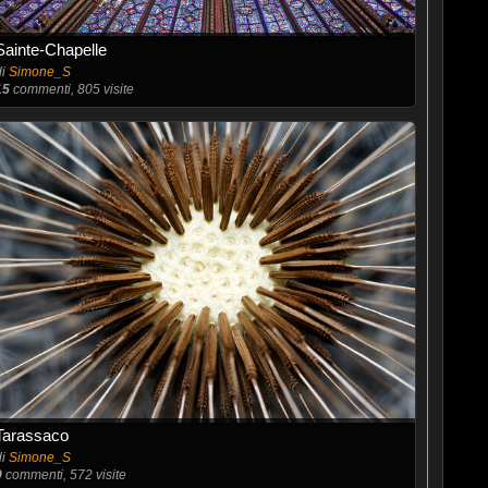
Sainte-Chapelle
di
Simone_S
15
commenti, 805 visite
Tarassaco
di
Simone_S
9
commenti, 572 visite