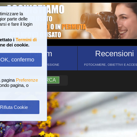
ttimizzare la
or parte delle
si e fare il login
ettato i
Termini di
one dei cookie.
Forum
Recensioni
OK, confermo
FORUM DI DISCUSSIONE
FOTOCAMERE, OBIETTIVI E ACCE
a pagina
?
AIUTO
Preferenze
RICERCA
 fondo pagina, o
Rifiuta Cookie