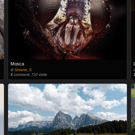
Mosca
di
Simone_S
5
commenti, 720 visite