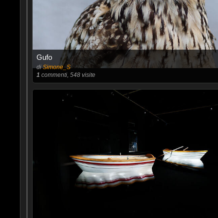
Gufo
di
Simone_S
1
commenti, 548 visite