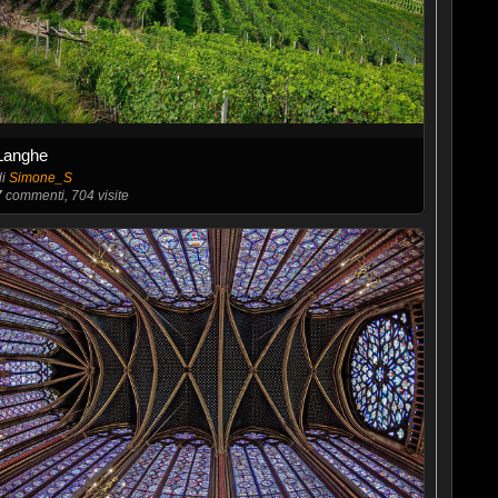
Langhe
di
Simone_S
7
commenti, 704 visite