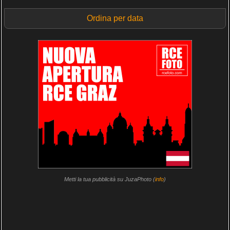
Ordina per data
Metti la tua pubblicità su JuzaPhoto (
info
)