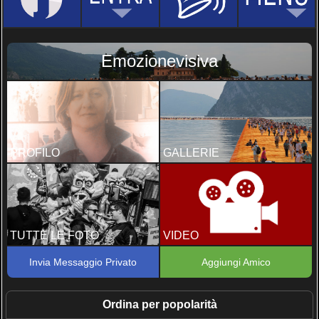
Emozionevisiva
PROFILO
GALLERIE
TUTTE LE FOTO
VIDEO
Invia Messaggio Privato
Aggiungi Amico
Ordina per popolarità