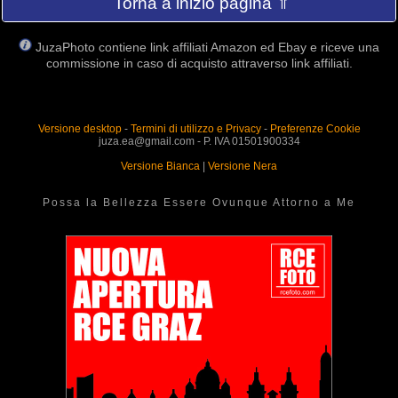
Torna a inizio pagina ⇑
JuzaPhoto contiene link affiliati Amazon ed Ebay e riceve una
commissione in caso di acquisto attraverso link affiliati.
Versione desktop
-
Termini di utilizzo e Privacy
-
Preferenze Cookie
juza.ea@gmail.com - P. IVA 01501900334
Versione Bianca
|
Versione Nera
Possa la Bellezza Essere Ovunque Attorno a Me