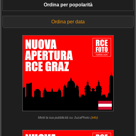
Ordina per popolarità
Ordina per data
Metti la tua pubblicità su JuzaPhoto (
info
)