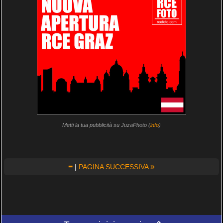
Metti la tua pubblicità su JuzaPhoto (
info
)
≡
»
|
PAGINA SUCCESSIVA