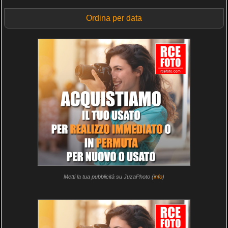
Ordina per data
Metti la tua pubblicità su JuzaPhoto (
info
)