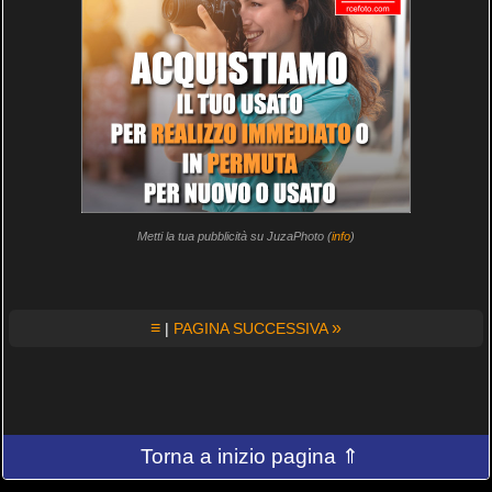
Metti la tua pubblicità su JuzaPhoto (
info
)
≡
»
|
PAGINA SUCCESSIVA
Torna a inizio pagina ⇑