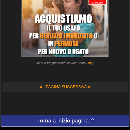
Metti la tua pubblicità su JuzaPhoto (
info
)
≡
»
|
PAGINA SUCCESSIVA
Torna a inizio pagina ⇑