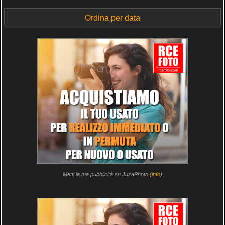
Ordina per data
Metti la tua pubblicità su JuzaPhoto (
info
)