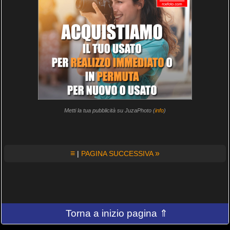
Metti la tua pubblicità su JuzaPhoto (
info
)
≡
»
|
PAGINA SUCCESSIVA
Torna a inizio pagina ⇑