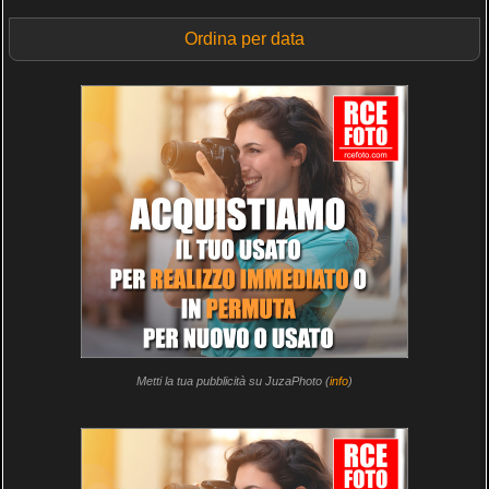
Ordina per data
Metti la tua pubblicità su JuzaPhoto (
info
)