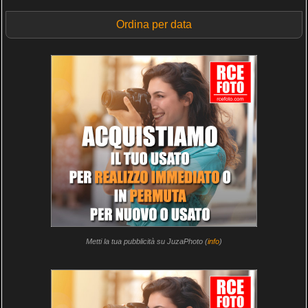
Ordina per data
Metti la tua pubblicità su JuzaPhoto (
info
)