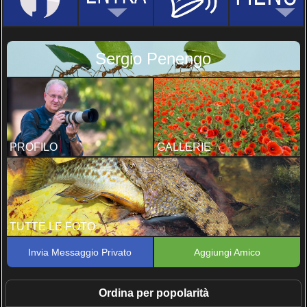
Sergio Penengo
PROFILO
GALLERIE
TUTTE LE FOTO
Invia Messaggio Privato
Aggiungi Amico
Ordina per popolarità