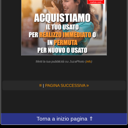
Metti la tua pubblicità su JuzaPhoto (
info
)
≡
»
|
PAGINA SUCCESSIVA
Torna a inizio pagina ⇑