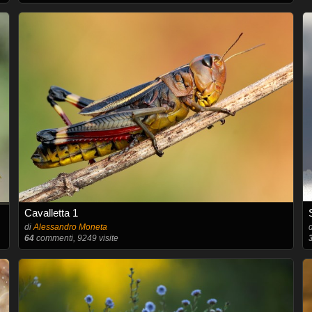
Cavalletta 1
di
Alessandro Moneta
64
commenti, 9249 visite