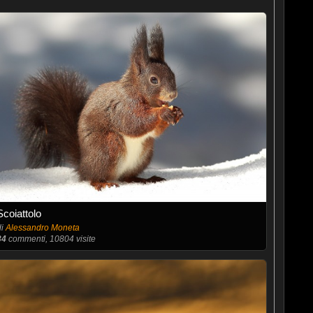
Scoiattolo
di
Alessandro Moneta
34
commenti, 10804 visite