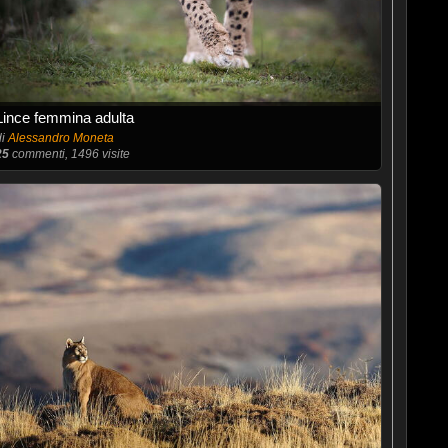
Lince femmina adulta
di
Alessandro Moneta
25
commenti, 1496 visite