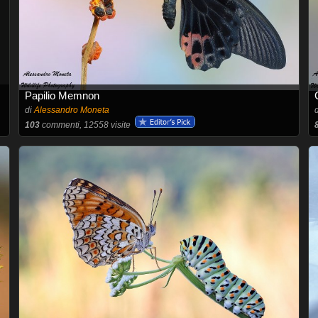
Papilio Memnon
di
Alessandro Moneta
103
commenti, 12558 visite