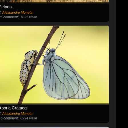
Petaca
di
Alessandro Moneta
35
commenti, 1835 visite
Aporia Crataegi
di
Alessandro Moneta
56
commenti, 6994 visite