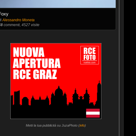
Foxy
di
Alessandro Moneta
48
commenti, 4527 visite
Metti la tua pubblicità su JuzaPhoto (
info
)