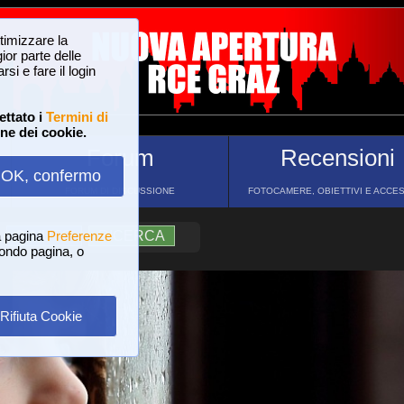
ttimizzare la
or parte delle
si e fare il login
ettato i
Termini di
one dei cookie.
Forum
Recensioni
OK, confermo
FORUM DI DISCUSSIONE
FOTOCAMERE, OBIETTIVI E ACCE
a pagina
?
AIUTO
Preferenze
RICERCA
 fondo pagina, o
Rifiuta Cookie