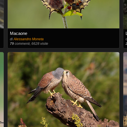
Macaone
di
Alessandro Moneta
79
commenti, 6628 visite