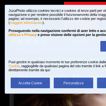
JuzaPhoto utilizza cookies tecnici e cookies di terze parti per o
navigazione e per rendere possibile il funzionamento della maggi
pagine; ad esempio, è necessario l'utilizzo dei cookie per registar
(
maggiori informazioni
).
Proseguendo nella navigazione confermi di aver letto e acc
utilizzo e Privacy
e preso visione delle opzioni per la gesti
Gallerie
3,023,106 FOTO E 16 GALLERIE
HOME E NEWS
Iscriviti a JuzaPhoto!
A
A
Login
Puoi gestire in qualsiasi momento le tue preferenze cookie dall
Cookie
, raggiugibile da qualsiasi pagina del sito tramite il link a
direttamente tramite da qui:
Alessandro Moneta
Accetta Cookie
Personalizza
www.juzaphoto.com/p/AlessandroMoneta