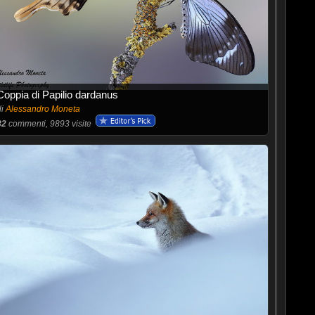
Coppia di Papilio dardanus
di
Alessandro Moneta
82
commenti, 9893 visite