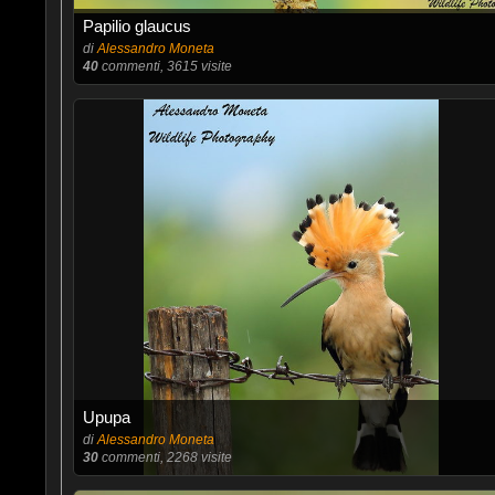
Papilio glaucus
di
Alessandro Moneta
40
commenti, 3615 visite
Upupa
di
Alessandro Moneta
30
commenti, 2268 visite