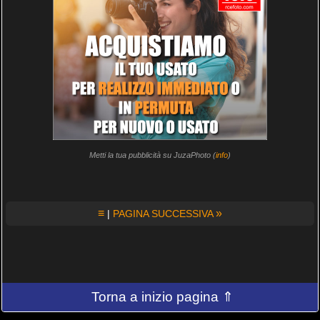
Metti la tua pubblicità su JuzaPhoto (
info
)
≡
»
|
PAGINA SUCCESSIVA
Torna a inizio pagina ⇑