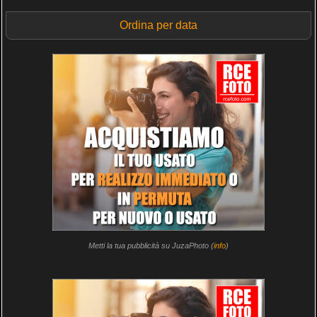
Ordina per data
Metti la tua pubblicità su JuzaPhoto (
info
)