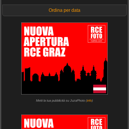
Ordina per data
Metti la tua pubblicità su JuzaPhoto (
info
)