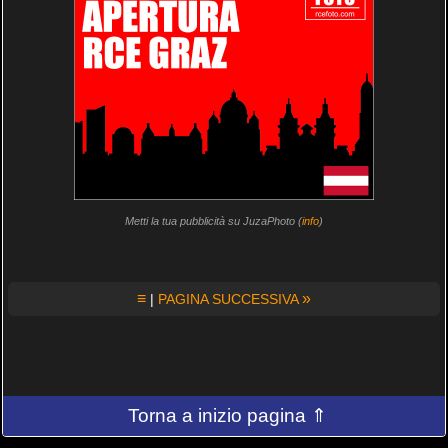
Metti la tua pubblicità su JuzaPhoto (
info
)
≡
»
|
PAGINA SUCCESSIVA
Torna a inizio pagina ⇑