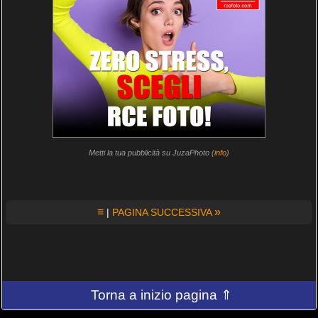
Metti la tua pubblicità su JuzaPhoto (
info
)
≡
»
|
PAGINA SUCCESSIVA
Torna a inizio pagina ⇑