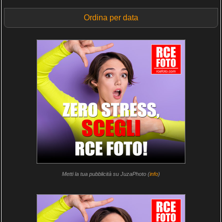
Ordina per data
Metti la tua pubblicità su JuzaPhoto (
info
)