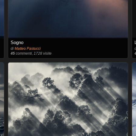
Sogno
di
Matteo Pastucci
45
commenti, 1728 visite