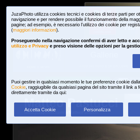
JuzaPhoto utilizza cookies tecnici e cookies di terze parti per o
navigazione e per rendere possibile il funzionamento della maggi
pagine; ad esempio, è necessario l'utilizzo dei cookie per registar
(
maggiori informazioni
).
Proseguendo nella navigazione confermi di aver letto e acc
utilizzo e Privacy
e preso visione delle opzioni per la gesti
Gallerie
3,023,242 FOTO E 16 GALLERIE
HOME E NEWS
Iscriviti a JuzaPhoto!
A
A
Login
Puoi gestire in qualsiasi momento le tue preferenze cookie dall
Cookie
, raggiugibile da qualsiasi pagina del sito tramite il link a
direttamente tramite da qui:
Matteo Pastucci
Accetta Cookie
Personalizza
www.juzaphoto.com/p/MatteoPastucci