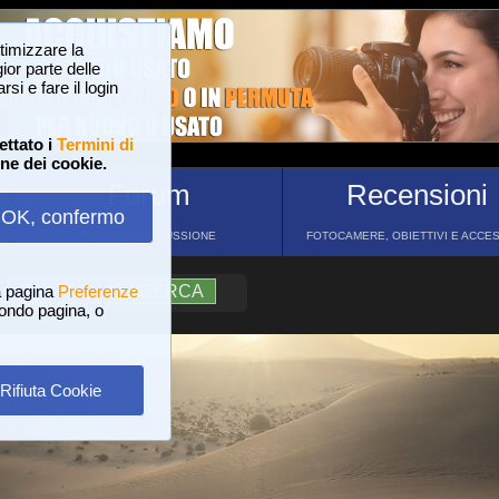
ttimizzare la
or parte delle
si e fare il login
ettato i
Termini di
one dei cookie.
Forum
Recensioni
OK, confermo
FORUM DI DISCUSSIONE
FOTOCAMERE, OBIETTIVI E ACCE
a pagina
?
AIUTO
Preferenze
RICERCA
 fondo pagina, o
Rifiuta Cookie