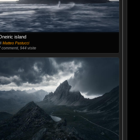
Oneiric island
di
Matteo Pastucci
7
commenti, 944 visite