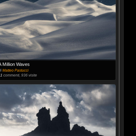
A Million Waves
di
Matteo Pastucci
11
commenti, 936 visite