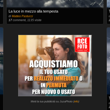
La luce in mezzo alla tempesta
di
Matteo Pastucci
17
commenti, 1135 visite
Metti la tua pubblicità su JuzaPhoto (
info
)