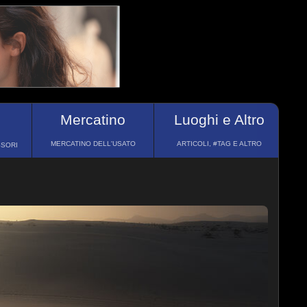
Mercatino
Luoghi e Altro
MERCATINO DELL'USATO
ARTICOLI, #TAG E ALTRO
SSORI