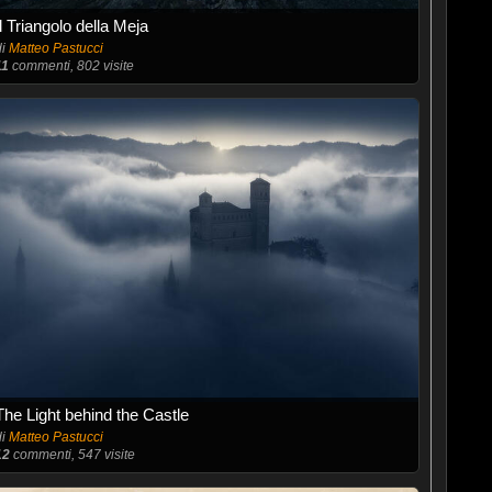
Il Triangolo della Meja
di
Matteo Pastucci
11
commenti, 802 visite
The Light behind the Castle
di
Matteo Pastucci
12
commenti, 547 visite