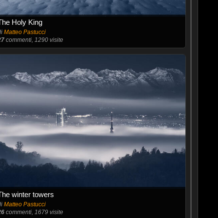
The Holy King
di
Matteo Pastucci
27
commenti, 1290 visite
The winter towers
di
Matteo Pastucci
26
commenti, 1679 visite