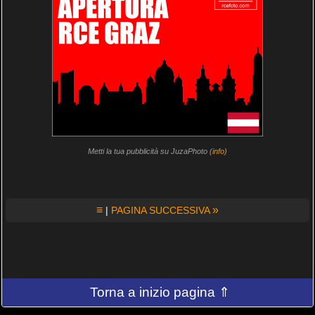
Metti la tua pubblicità su JuzaPhoto (
info
)
≡
»
|
PAGINA SUCCESSIVA
Torna a inizio pagina ⇑