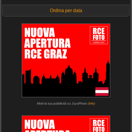
Ordina per data
Metti la tua pubblicità su JuzaPhoto (
info
)