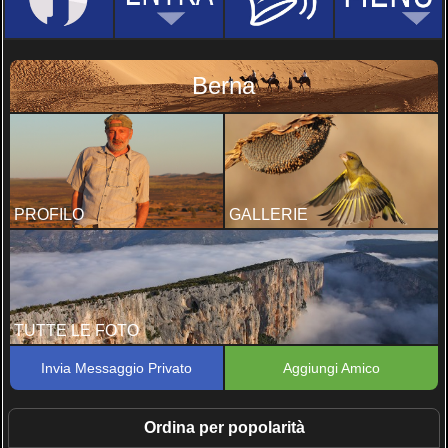
Berna
PROFILO
GALLERIE
TUTTE LE FOTO
Invia Messaggio Privato
Aggiungi Amico
Ordina per popolarità