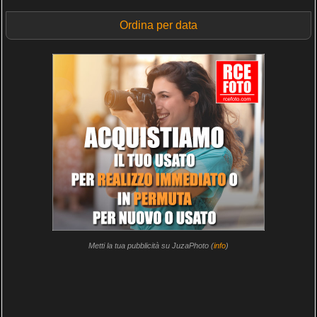
Ordina per data
Metti la tua pubblicità su JuzaPhoto (
info
)