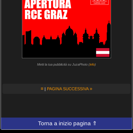
Metti la tua pubblicità su JuzaPhoto (
info
)
≡
»
|
PAGINA SUCCESSIVA
Torna a inizio pagina ⇑