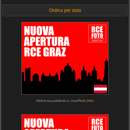
Ordina per data
Metti la tua pubblicità su JuzaPhoto (
info
)