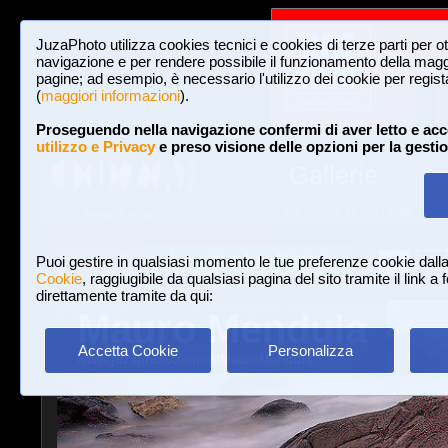
JuzaPhoto utilizza cookies tecnici e cookies di terze parti per o
navigazione e per rendere possibile il funzionamento della maggi
pagine; ad esempio, è necessario l'utilizzo dei cookie per registar
(
maggiori informazioni
).
Proseguendo nella navigazione confermi di aver letto e acc
utilizzo e Privacy
e preso visione delle opzioni per la gesti
Gallerie
3,023,106 FOTO E 16 GALLERIE
HOME E NEWS
Iscriviti a JuzaPhoto!
A
A
Login
Puoi gestire in qualsiasi momento le tue preferenze cookie dall
Cookie
, raggiugibile da qualsiasi pagina del sito tramite il link a
direttamente tramite da qui:
Mauro Mendula
Accetta Cookie
Personalizza
www.juzaphoto.com/p/MauroMendula