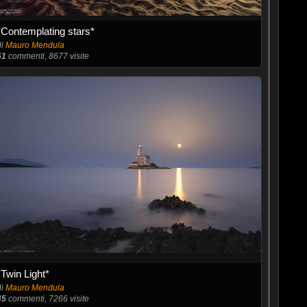
*Contemplating stars*
di
Mauro Mendula
51
commenti, 8677 visite
*Twin Light*
di
Mauro Mendula
45
commenti, 7266 visite