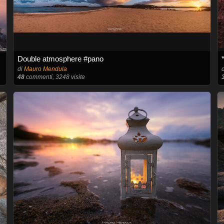
Double atmosphere #pano
di
Mauro Mendula
48
commenti, 3248 visite