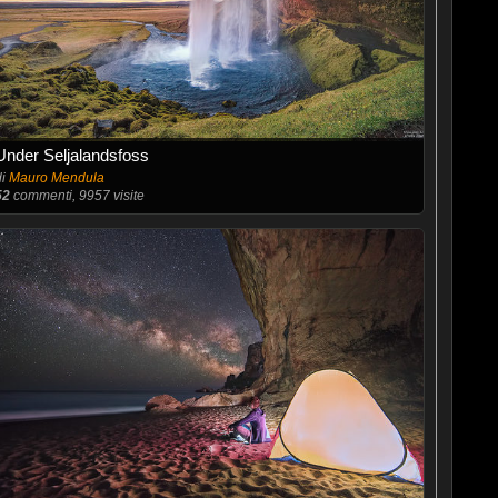
Under Seljalandsfoss
di
Mauro Mendula
52
commenti, 9957 visite