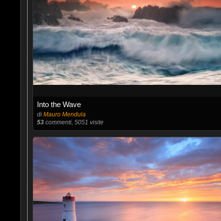
Into the Wave
di
Mauro Mendula
53
commenti, 5051 visite