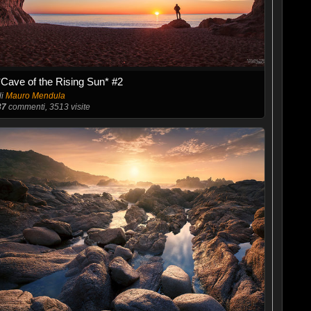
*Cave of the Rising Sun* #2
di
Mauro Mendula
37
commenti, 3513 visite