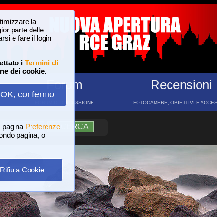
ttimizzare la
or parte delle
si e fare il login
ettato i
Termini di
one dei cookie.
Forum
Recensioni
OK, confermo
FORUM DI DISCUSSIONE
FOTOCAMERE, OBIETTIVI E ACCE
a pagina
?
AIUTO
Preferenze
RICERCA
 fondo pagina, o
Rifiuta Cookie