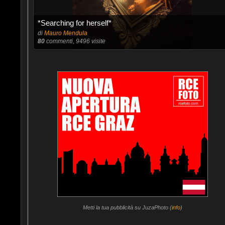
*Searching for herself*
di
Mauro Mendula
80
commenti, 9496 visite
Metti la tua pubblicità su JuzaPhoto (
info
)