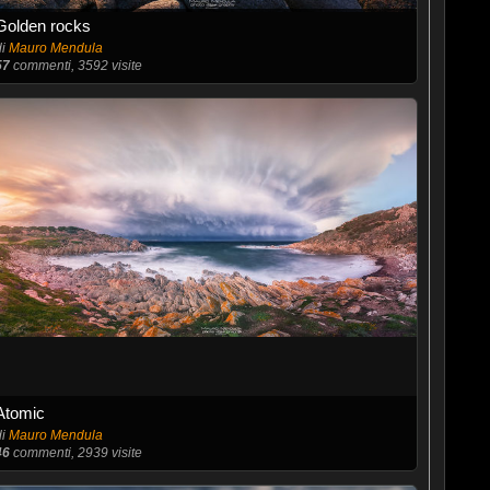
Golden rocks
di
Mauro Mendula
57
commenti, 3592 visite
Atomic
di
Mauro Mendula
46
commenti, 2939 visite