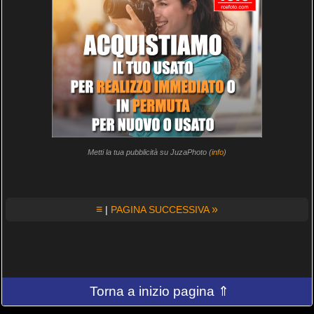
Metti la tua pubblicità su JuzaPhoto (
info
)
≡
»
|
PAGINA SUCCESSIVA
Torna a inizio pagina ⇑