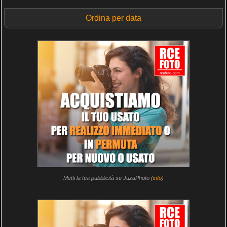
Ordina per data
Metti la tua pubblicità su JuzaPhoto (
info
)