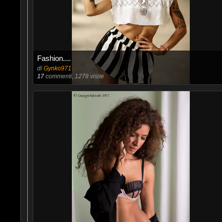
Fashion....
di
Gynko971
17
commenti, 1278 visite