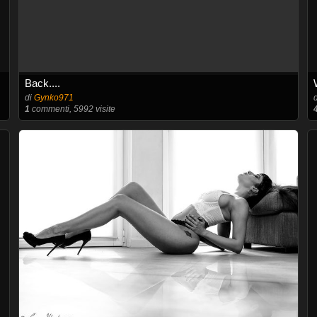
Back....
di
Gynko971
1
commenti, 5992 visite