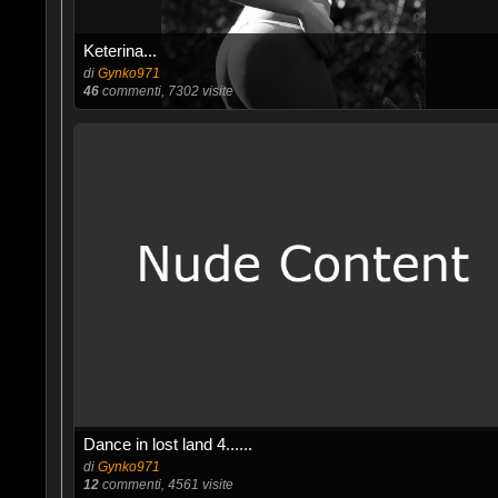
Keterina...
di
Gynko971
46
commenti, 7302 visite
Dance in lost land 4......
di
Gynko971
12
commenti, 4561 visite