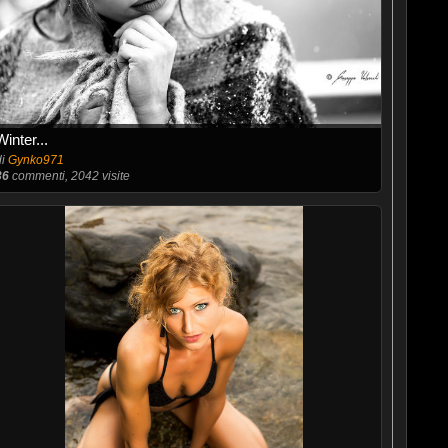
Winter...
di
Gynko971
36
commenti, 2042 visite