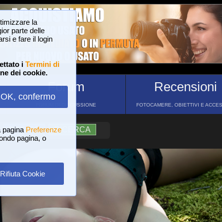
ttimizzare la
or parte delle
si e fare il login
ettato i
Termini di
one dei cookie.
Forum
Recensioni
OK, confermo
FORUM DI DISCUSSIONE
FOTOCAMERE, OBIETTIVI E ACCE
a pagina
?
AIUTO
Preferenze
RICERCA
 fondo pagina, o
Rifiuta Cookie