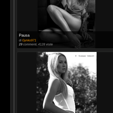
Pausa
di
Gynko971
29
commenti, 4128 visite