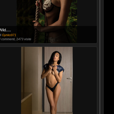
Wild.....
di
Gynko971
4
commenti, 1473 visite