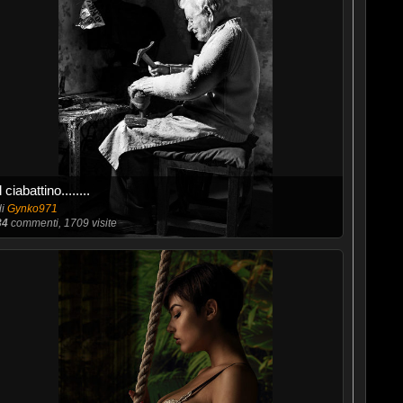
Il ciabattino........
di
Gynko971
34
commenti, 1709 visite