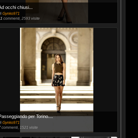
Ad occhi chiusi...
di
Gynko971
11
commenti, 2593 visite
Passeggiando per Torino....
di
Gynko971
7
commenti, 1521 visite