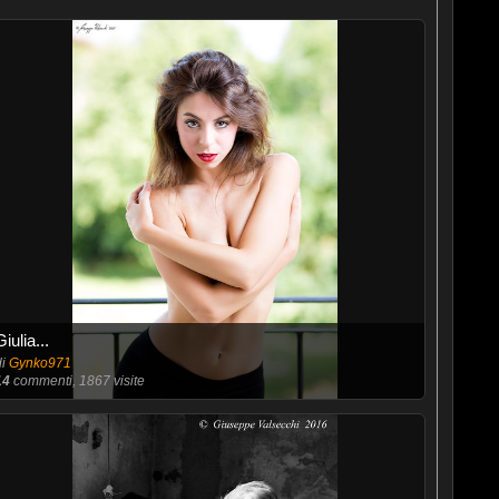
Giulia...
di
Gynko971
14
commenti, 1867 visite