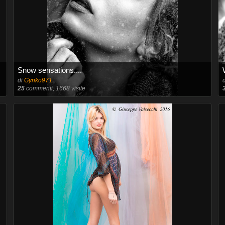
Snow sensations....
di
Gynko971
25
commenti, 1668 visite