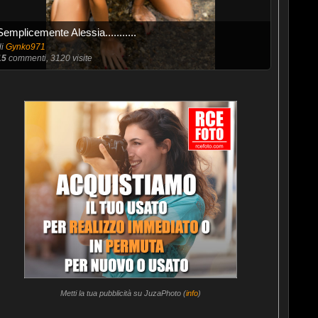
Semplicemente Alessia...........
di
Gynko971
15
commenti, 3120 visite
Metti la tua pubblicità su JuzaPhoto (
info
)