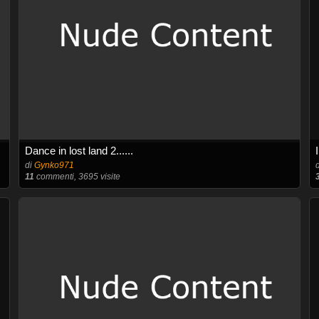
Dance in lost land 2......
di
Gynko971
11
commenti, 3695 visite