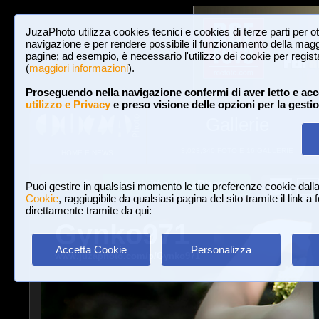
JuzaPhoto utilizza cookies tecnici e cookies di terze parti per o
navigazione e per rendere possibile il funzionamento della maggi
pagine; ad esempio, è necessario l'utilizzo dei cookie per registar
(
maggiori informazioni
).
Proseguendo nella navigazione confermi di aver letto e acc
utilizzo e Privacy
e preso visione delle opzioni per la gesti
Gallerie
3,023,340 FOTO E 16 GALLERIE
HOME E NEWS
Iscriviti a JuzaPhoto!
A
A
Login
Puoi gestire in qualsiasi momento le tue preferenze cookie dall
Cookie
, raggiugibile da qualsiasi pagina del sito tramite il link a
direttamente tramite da qui:
Gynko971
Accetta Cookie
Personalizza
www.juzaphoto.com/p/Gynko971