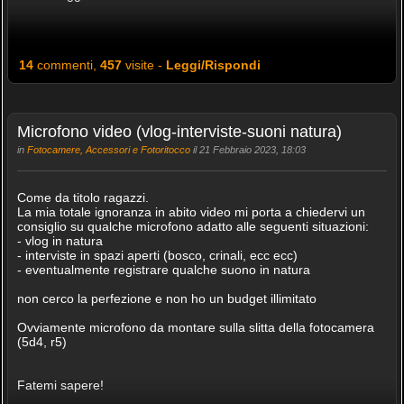
14
commenti,
457
visite -
Leggi/Rispondi
Microfono video (vlog-interviste-suoni natura)
in
Fotocamere, Accessori e Fotoritocco
il 21 Febbraio 2023, 18:03
Come da titolo ragazzi.
La mia totale ignoranza in abito video mi porta a chiedervi un
consiglio su qualche microfono adatto alle seguenti situazioni:
- vlog in natura
- interviste in spazi aperti (bosco, crinali, ecc ecc)
- eventualmente registrare qualche suono in natura
non cerco la perfezione e non ho un budget illimitato
Ovviamente microfono da montare sulla slitta della fotocamera
(5d4, r5)
Fatemi sapere!