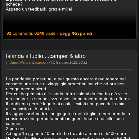
scheda?
Aspetto un feedback, grazie mille!
91
commenti,
6140
visite -
Leggi/Rispondi
Islanda a luglio....camper & altro
in
Viaggi, Natura, Escursioni
il 01 Gennaio 2022, 16:22
La pandemia prosegue, e per questo ancora devo tenere nel
cassetto una serie di viaggi già progettati ma che ad ora non
ritengo ancora sicuri...
Per cui ho pensato all'islanda, terra splendida che ho già visto
ma che per la sua bellezza e vastità ha ancora tanto da offrirmi.
Il problema però è legato ai costi, lievitati non poco dalla mia
ultima visita di 5 anni fa.
Il viaggio sarebbe tra fine giugno e metà luglio, e non prendo in
considerazione pernottamento in guest house o ostelli...solo
camper....
2 persone....
Ad oggi 15 gg un 5.40 non lo ho trovato a meno di 5400 euro....
Un transit/ california (per cui senza bagno) a non meno di 4200