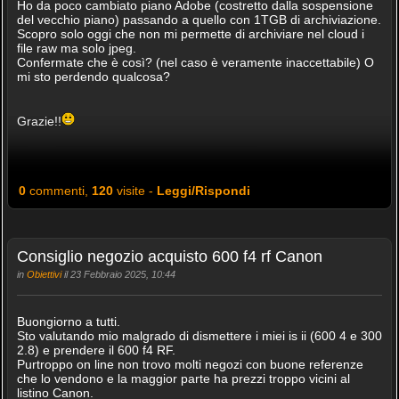
Ho da poco cambiato piano Adobe (costretto dalla sospensione
del vecchio piano) passando a quello con 1TGB di archiviazione.
Scopro solo oggi che non mi permette di archiviare nel cloud i
file raw ma solo jpeg.
Confermate che è così? (nel caso è veramente inaccettabile) O
mi sto perdendo qualcosa?
Grazie!!
0
commenti,
120
visite -
Leggi/Rispondi
Consiglio negozio acquisto 600 f4 rf Canon
in
Obiettivi
il 23 Febbraio 2025, 10:44
Buongiorno a tutti.
Sto valutando mio malgrado di dismettere i miei is ii (600 4 e 300
2.8) e prendere il 600 f4 RF.
Purtroppo on line non trovo molti negozi con buone referenze
che lo vendono e la maggior parte ha prezzi troppo vicini al
listino Canon.