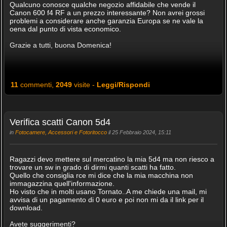
Qualcuno conosce qualche negozio affidabile che vende il
Canon 600 f4 RF a un prezzo interessante? Non avrei grossi
problemi a considerare anche garanzia Europa se ne vale la
oena dal punto di vista economico.
Grazie a tutti, buona Domenica!
11
commenti,
2049
visite -
Leggi/Rispondi
Verifica scatti Canon 5d4
in
Fotocamere, Accessori e Fotoritocco
il 25 Febbraio 2024, 15:11
Ragazzi devo mettere sul mercatino la mia 5d4 ma non riesco a
trovare un sw in grado di dirmi quanti scatti ha fatto.
Quello che consiglia rce mi dice che la mia macchina non
immagazzina quell'informazione.
Ho visto che in molti usano Tornato..A me chiede una mail, mi
avvisa di un pagamento di 0 euro e poi non mi da il link per il
download.
Avete suggerimenti?