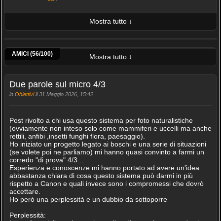
Mostra tutto ↓
ULTIME 10 FOTO PUBBLICATE
Raffaella Coreggioli
Vincenzo Mazza
Francesco Abbate
Rusei Sebastian
Alberto Dall'oglio
Maurizio Baldari
Roberto M
Naim85
AMICI (56/100)
Mostra tutto ↓
Due parole sul micro 4/3
in
Obiettivi
il 31 Maggio 2026, 15:42
Post rivolto a chi usa questo sistema per foto naturalistiche
(ovviamente non inteso solo come mammiferi e uccelli ma anche
rettili, anfibi ,insetti funghi flora, paesaggio).
Ho iniziato un progetto legato ai boschi e una serie di situazioni
(se volete poi ne parliamo) mi hanno quasi convinto a farmi un
corredo "di prova" 4/3...
Esperienza e conoscenze mi hanno portato ad avere un'idea
abbastanza chiara di cosa questo sistema può darmi in più
rispetto a Canon e quali invece sono i compromessi che dovrò
accettare.
Ho però una perplessità e un dubbio da sottoporre
Perplessità: