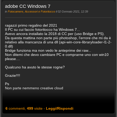
adobe CC Windows 7
in
Fotocamere, Accessori e Fotoritocco
il 02 Gennaio 2021, 12:39
ragazzi primo regalino del 2021
Il PC su cui faccio fotoritocco ha Windows 7...
Avevo ancora installato la 2018 di CC per (uso Bridge e PS).
Da questa mattina non parte più photoshop, l'errore che mi da è
relativo alla mancanza di una dll (api-win-core-libraryloader-l1-2-
0.dll)
Bridge funziona ma non vedo le anteprime dei raw...
Non ditemi che devo cambiare PC e comprarne uno con win10
please....
Qualcuno ha avuto le stesse rogne?
Grazie!!!!
Ps
Non parte nemmeno creative cloud
6
commenti,
499
visite -
Leggi/Rispondi