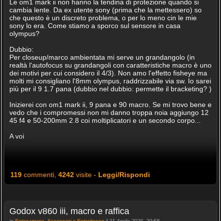
Le om1 mark ii non hanno la tendina di protezione quando si
cambia lente. Da ex utente sony (prima che la mettessero) so
che questo è un discreto problema, o per lo meno cin le mie
sony lo era. Come stiamo a sporco sul sensore in casa
olympus?
Dubbio:
Per closeup/marco ambientata mi serve un grandangolo (in
realtà l'autofocus su grandangoli con caratteristiche macro è uno
dei motivi per cui considero il 4/3). Non amo l'effetto fisheye ma
molti mi consigliano l'8mm olympus, raddrizzabile via sw. Io sarei
più per il 9 1.7 pana (dubbio nel dubbio: permette il bracketing? )
Inizierei con om1 mark ii, 9 pana e 90 macro. Se mi trovo bene e
vedo che i compromessi non mi danno troppa noia aggiungo 12
45 f4 e 50-200mm 2.8 coi moltiplicatori e un secondo corpo...
A voi
119
commenti,
4242
visite -
Leggi/Rispondi
Godox v860 iii, macro e raffica