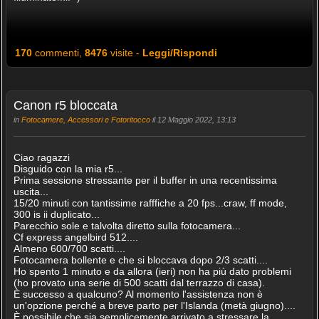
170
commenti,
8476
visite -
Leggi/Rispondi
Canon r5 bloccata
in
Fotocamere, Accessori e Fotoritocco
il 12 Maggio 2022, 13:13
Ciao ragazzi
Disguido con la mia r5...
Prima sessione stressante per il buffer in una recentissima
uscita...
15/20 minuti con tantissime rafffiche a 20 fps...craw, ff mode,
300 is ii duplicato...
Parecchio sole e talvolta diretto sulla fotocamera...
Cf express angelbird 512....
Almeno 600/700 scatti....
Fotocamera bollente e che si bloccava dopo 2/3 scatti....
Ho spento 1 minuto e da allora (ieri) non ha più dato problemi
(ho provato una serie di 500 scatti dal terrazzo di casa).
È successo a qualcuno? Al momento l'assistenza non è
un'opzione perché a breve parto per l'Islanda (metà giugno)....
È possibile che sia semplicemente arrivato a stressare la