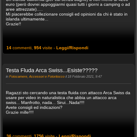
euro (però dovrei appoggiarmi quasi tutti i giorni a camping o ad
aree attrezzate).....
Mi piacerebbe collezionare consigli ed opinioni da chi è stato in
islanda ultimamente...
Grazie!!
14
commenti,
954
visite -
Leggi/Rispondi
Testa Fluda Arca Swiss...Esiste?????
in
Fotocamere, Accessori e Fotoritocco
il 18 Febbraio 2021, 9:47
Ragazzi sto cercando una testa fluida con attacco Arca Swiss da
usare per video in naturalistica che abbia un attacco arca
swiss... Manfrotto, nada... Sirui...Nada!!!!
Avete consigli ed indicazioni?
Grazie mille!!!!
36
commenti,
1756
visite -
Leggi/Rispondi