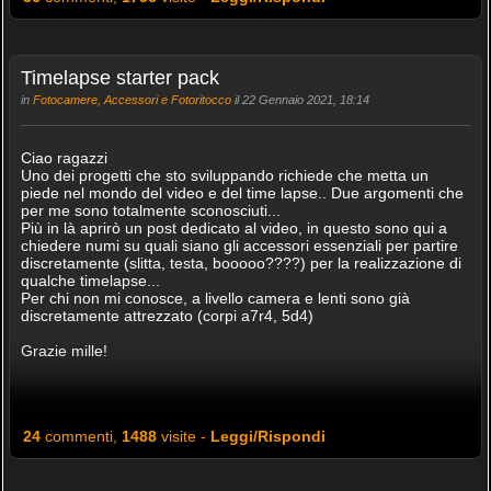
Timelapse starter pack
in
Fotocamere, Accessori e Fotoritocco
il 22 Gennaio 2021, 18:14
Ciao ragazzi
Uno dei progetti che sto sviluppando richiede che metta un
piede nel mondo del video e del time lapse.. Due argomenti che
per me sono totalmente sconosciuti...
Più in là aprirò un post dedicato al video, in questo sono qui a
chiedere numi su quali siano gli accessori essenziali per partire
discretamente (slitta, testa, booooo????) per la realizzazione di
qualche timelapse...
Per chi non mi conosce, a livello camera e lenti sono già
discretamente attrezzato (corpi a7r4, 5d4)
Grazie mille!
24
commenti,
1488
visite -
Leggi/Rispondi