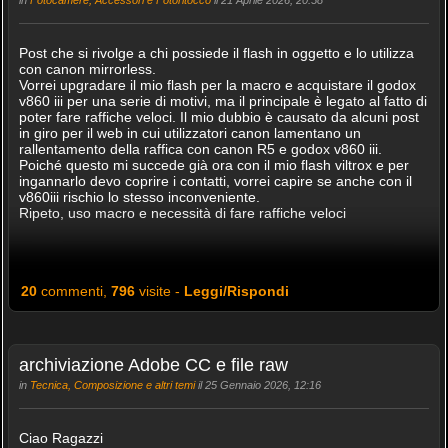
in
Fotocamere, Accessori e Fotoritocco
il 21 Aprile 2026, 20:58
Post che si rivolge a chi possiede il flash in oggetto e lo utilizza
con canon mirrorless.
Vorrei upgradare il mio flash per la macro e acquistare il godox
v860 iii per una serie di motivi, ma il principale è legato al fatto di
poter fare raffiche veloci. Il mio dubbio è causato da alcuni post
in giro per il web in cui utilizzatori canon lamentano un
rallentamento della raffica con canon R5 e godox v860 iii.
Poiché questo mi succede già ora con il mio flash viltrox e per
ingannarlo devo coprire i contatti, vorrei capire se anche con il
v860iii rischio lo stesso inconveniente.
Ripeto, uso macro e necessità di fare raffiche veloci
20
commenti,
796
visite -
Leggi/Rispondi
archiviazione Adobe CC e file raw
in
Tecnica, Composizione e altri temi
il 25 Gennaio 2026, 12:16
Ciao Ragazzi