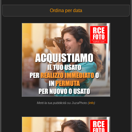
Ordina per data
Metti la tua pubblicità su JuzaPhoto (
info
)