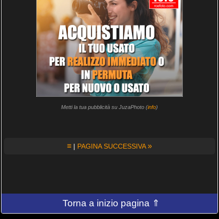
Metti la tua pubblicità su JuzaPhoto (
info
)
≡
»
|
PAGINA SUCCESSIVA
Torna a inizio pagina ⇑