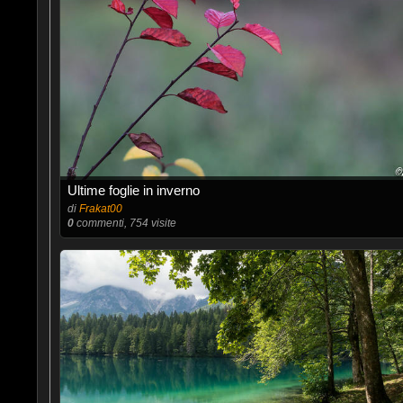
Ultime foglie in inverno
di
Frakat00
0
commenti, 754 visite