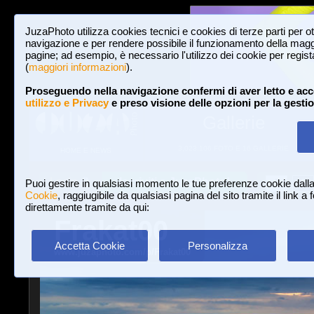
JuzaPhoto utilizza cookies tecnici e cookies di terze parti per o
navigazione e per rendere possibile il funzionamento della maggi
pagine; ad esempio, è necessario l'utilizzo dei cookie per registar
(
maggiori informazioni
).
Proseguendo nella navigazione confermi di aver letto e acc
utilizzo e Privacy
e preso visione delle opzioni per la gesti
Gallerie
3,023,106 FOTO E 16 GALLERIE
HOME E NEWS
Iscriviti a JuzaPhoto!
A
A
Login
Puoi gestire in qualsiasi momento le tue preferenze cookie dall
Cookie
, raggiugibile da qualsiasi pagina del sito tramite il link a
direttamente tramite da qui:
Frakat00
Accetta Cookie
Personalizza
www.juzaphoto.com/p/Frakat00