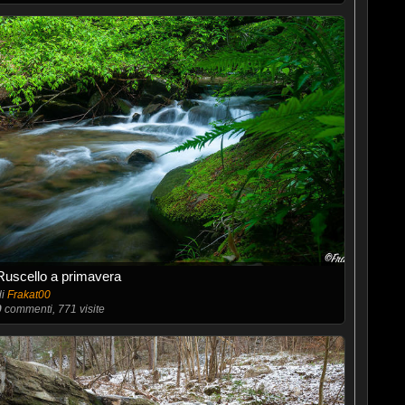
Ruscello a primavera
di
Frakat00
0
commenti, 771 visite