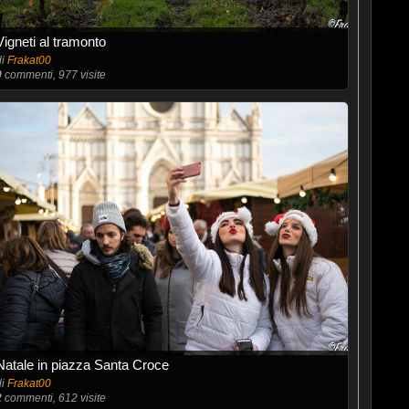
Vigneti al tramonto
di
Frakat00
0
commenti, 977 visite
Natale in piazza Santa Croce
di
Frakat00
2
commenti, 612 visite