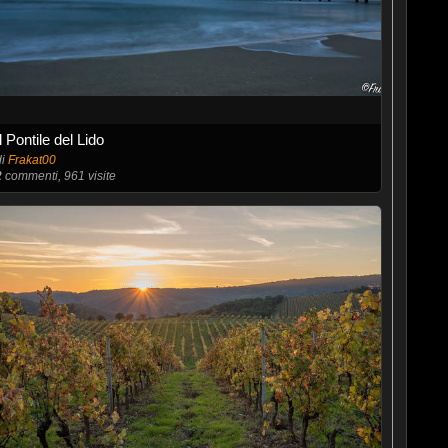
Il Pontile del Lido
di
Frakat00
2
commenti, 961 visite