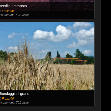
Versilia, tramonto
di
Frakat00
0
commenti, 492 visite
Biondeggia il grano
di
Frakat00
0
commenti, 701 visite