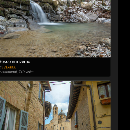
Bosco in inverno
di
Frakat00
0
commenti, 740 visite