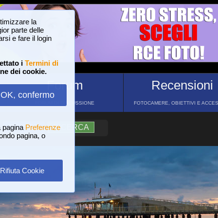
ttimizzare la
or parte delle
si e fare il login
ettato i
Termini di
one dei cookie.
Forum
Recensioni
OK, confermo
FORUM DI DISCUSSIONE
FOTOCAMERE, OBIETTIVI E ACCE
a pagina
?
AIUTO
Preferenze
RICERCA
 fondo pagina, o
Rifiuta Cookie