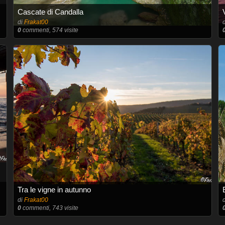
Cascate di Candalla
di
Frakat00
0
commenti, 574 visite
Tra le vigne in autunno
di
Frakat00
0
commenti, 743 visite