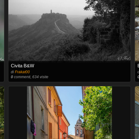
Civita B&W
di
Frakat00
0
commenti, 634 visite