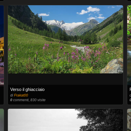
Verso il ghiacciaio
di
Frakat00
0
commenti, 830 visite