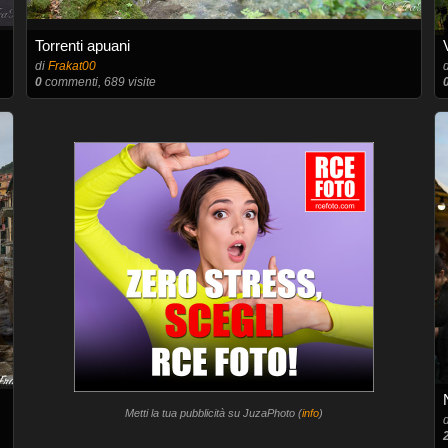
Torrenti apuani
di
Frakat00
0
commenti, 689 visite
Metti la tua pubblicità su JuzaPhoto (
info
)