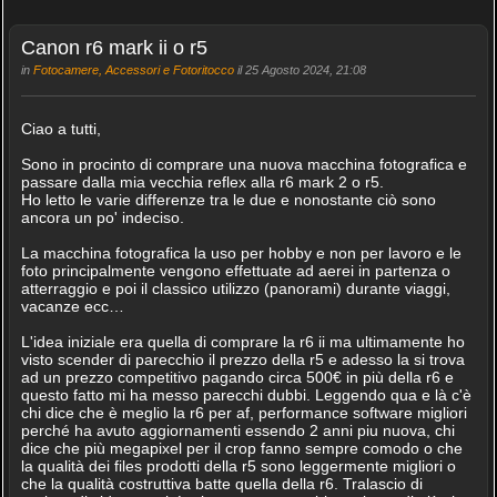
Canon r6 mark ii o r5
in
Fotocamere, Accessori e Fotoritocco
il 25 Agosto 2024, 21:08
Ciao a tutti,
Sono in procinto di comprare una nuova macchina fotografica e
passare dalla mia vecchia reflex alla r6 mark 2 o r5.
Ho letto le varie differenze tra le due e nonostante ciò sono
ancora un po' indeciso.
La macchina fotografica la uso per hobby e non per lavoro e le
foto principalmente vengono effettuate ad aerei in partenza o
atterraggio e poi il classico utilizzo (panorami) durante viaggi,
vacanze ecc…
L'idea iniziale era quella di comprare la r6 ii ma ultimamente ho
visto scender di parecchio il prezzo della r5 e adesso la si trova
ad un prezzo competitivo pagando circa 500€ in più della r6 e
questo fatto mi ha messo parecchi dubbi. Leggendo qua e là c'è
chi dice che è meglio la r6 per af, performance software migliori
perché ha avuto aggiornamenti essendo 2 anni piu nuova, chi
dice che più megapixel per il crop fanno sempre comodo o che
la qualità dei files prodotti della r5 sono leggermente migliori o
che la qualità costruttiva batte quella della r6. Tralascio di