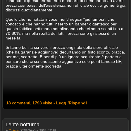
L'intento di questo thread non è parlare di come fanno ad avere
prezzi così bassi, dell'assistenza non ufficiale ecc.. argomenti già
discussi quotidianamente.
Quello che ho notato invece, nei 3 negozi “più famosi”, che
conosco è che hanno tutti inserito un banner gigantesco per
questa fatidica settimana sottolineando che ci sono sconti fino al
70-80%, ma nella realtà dei fatti i prezzi sono gli stessi di un
mese fa.
Si fanno belli a scrivere il prezzo originale dello store ufficiale
(che ha garanzie aggiuntive) decurtando un finto sconto, pratica,
per me, scorretta. E per di più un ignaro acquirente è portato a
pensare che ci sia uno sconto aggiuntivo solo per il famoso BF,
pratica ulteriormente scorretta.
18
commenti,
1793
visite -
Leggi/Rispondi
Lente notturna
in
Obiettivi
il 26 Ottobre 2024, 17:29