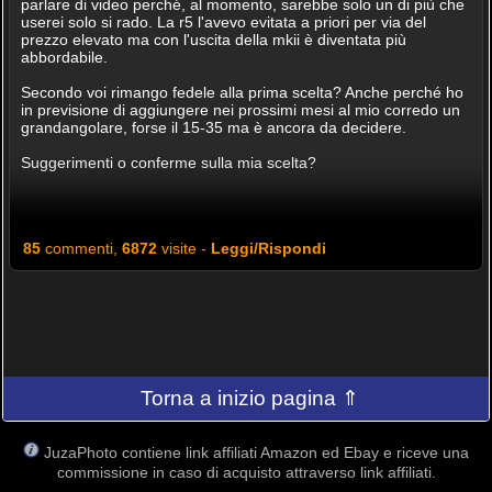
parlare di video perché, al momento, sarebbe solo un di più che
userei solo si rado. La r5 l'avevo evitata a priori per via del
prezzo elevato ma con l'uscita della mkii è diventata più
abbordabile.
Secondo voi rimango fedele alla prima scelta? Anche perché ho
in previsione di aggiungere nei prossimi mesi al mio corredo un
grandangolare, forse il 15-35 ma è ancora da decidere.
Suggerimenti o conferme sulla mia scelta?
85
commenti,
6872
visite -
Leggi/Rispondi
Torna a inizio pagina ⇑
JuzaPhoto contiene link affiliati Amazon ed Ebay e riceve una
commissione in caso di acquisto attraverso link affiliati.