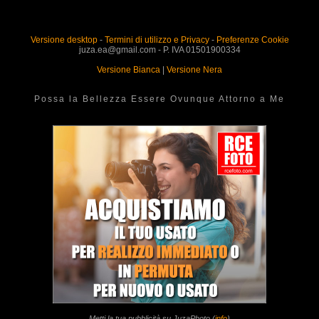
Versione desktop
-
Termini di utilizzo e Privacy
-
Preferenze Cookie
juza.ea@gmail.com - P. IVA 01501900334
Versione Bianca
|
Versione Nera
Possa la Bellezza Essere Ovunque Attorno a Me
Metti la tua pubblicità su JuzaPhoto (
info
)