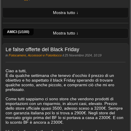
Mostra tutto ↓
ULTIME 10 FOTO PUBBLICATE
-zeppo-
AMICI (1/100)
Mostra tutto ↓
Le false offerte del Black Friday
in
Fotocamere, Accessori e Fotoritocco
il 25 Novembre 2024, 10:19
Ciao a tutti,
È da qualche settimana che tenevo d'occhio il prezzo di un
obiettivo e ho aspettato il black Friday sperando di trovare
qualche sconto, anche piccolo, e comprarmi ciò che mi ero
prefissato.
Come tutti sappiamo ci sono store che vendono prodotti di
importazioni con un risparmio, in alcuni casi, elevato. Prezzo
dello store ufficiale quasi 3500, adesso sceso a 3200€. Sempre
con garanzia italiana poi lo si trova a 2900€. Negli store del
mercato grigio prima del BF lo si portava a casa a 2300€. E con
lo sconto BF è ancora a 2300€.