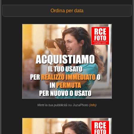
Ordina per data
Metti la tua pubblicità su JuzaPhoto (
info
)