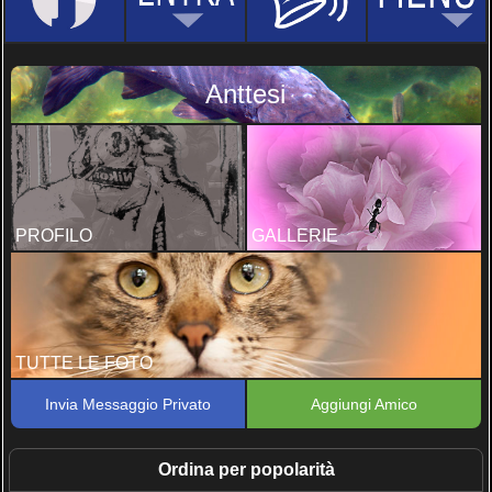
Anttesi
PROFILO
GALLERIE
TUTTE LE FOTO
Invia Messaggio Privato
Aggiungi Amico
Ordina per popolarità