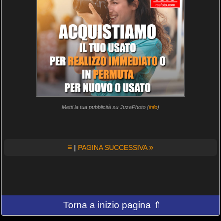
Metti la tua pubblicità su JuzaPhoto (
info
)
≡
»
|
PAGINA SUCCESSIVA
Torna a inizio pagina ⇑