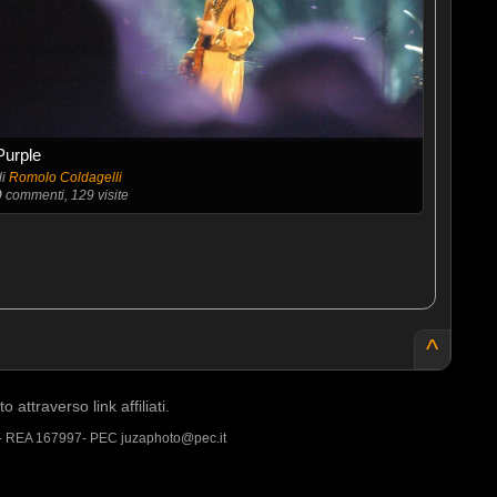
Purple
di
Romolo Coldagelli
0
commenti, 129 visite
^
ttraverso link affiliati.
 - REA 167997- PEC juzaphoto@pec.it