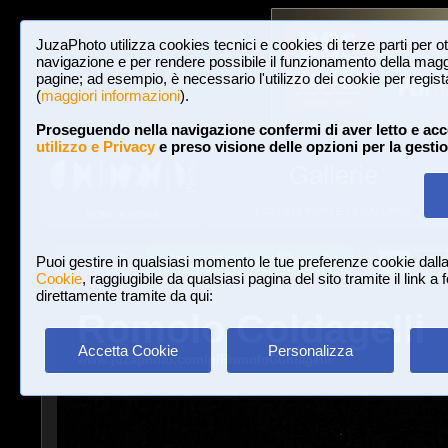
JuzaPhoto utilizza cookies tecnici e cookies di terze parti per o
navigazione e per rendere possibile il funzionamento della maggi
pagine; ad esempio, è necessario l'utilizzo dei cookie per registar
(
maggiori informazioni
).
Proseguendo nella navigazione confermi di aver letto e acc
utilizzo e Privacy
e preso visione delle opzioni per la gesti
Gallerie
3,023,242 FOTO E 16 GALLERIE
HOME E NEWS
Iscriviti a JuzaPhoto!
A
A
Login
Puoi gestire in qualsiasi momento le tue preferenze cookie dall
Cookie
, raggiugibile da qualsiasi pagina del sito tramite il link a
direttamente tramite da qui:
Romolo Coldagelli
Accetta Cookie
Personalizza
www.juzaphoto.com/p/RomoloColdagelli