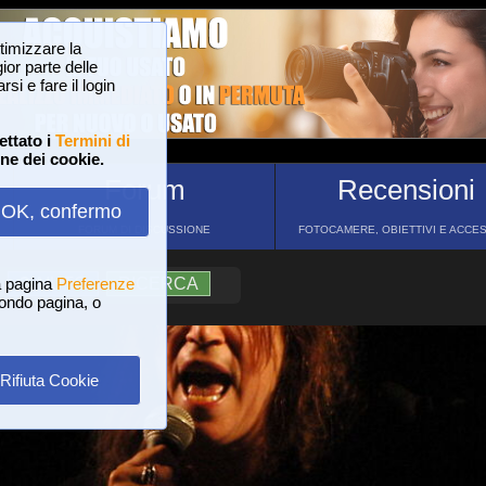
ttimizzare la
or parte delle
si e fare il login
ettato i
Termini di
one dei cookie.
Forum
Recensioni
OK, confermo
FORUM DI DISCUSSIONE
FOTOCAMERE, OBIETTIVI E ACCE
a pagina
?
AIUTO
Preferenze
RICERCA
 fondo pagina, o
Rifiuta Cookie