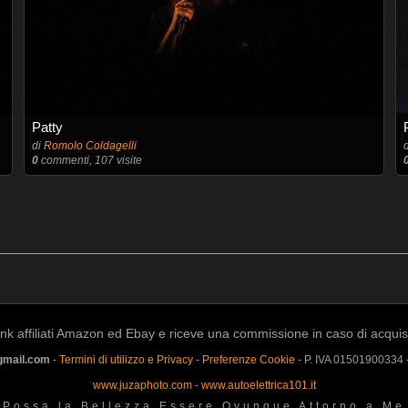
Patty
di
Romolo Coldagelli
0
commenti, 107 visite
k affiliati Amazon ed Ebay e riceve una commissione in caso di acquisto a
gmail.com
-
Termini di utilizzo e Privacy
-
Preferenze Cookie
- P. IVA 01501900334
www.juzaphoto.com
-
www.autoelettrica101.it
Possa la Bellezza Essere Ovunque Attorno a Me