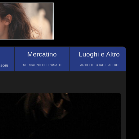
Mercatino
Luoghi e Altro
MERCATINO DELL'USATO
ARTICOLI, #TAG E ALTRO
SSORI