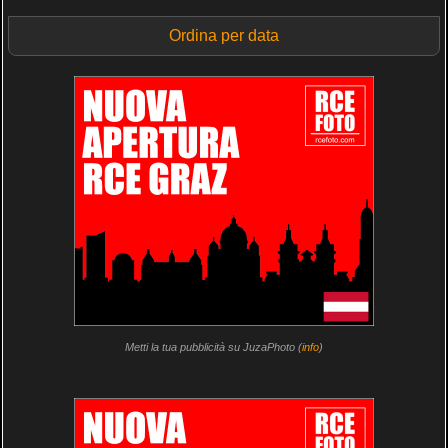
Ordina per data
Metti la tua pubblicità su JuzaPhoto (
info
)