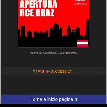
Metti la tua pubblicità su JuzaPhoto (
info
)
≡
»
|
PAGINA SUCCESSIVA
Torna a inizio pagina ⇑