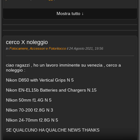
Mostra tutto ↓
ULTIME 10 FOTO PUBBLICATE
AMICI (0/100)
cerco X noleggio
in
Fotocamere, Accessori e Fotoritocco
il 24 Agosto 2021, 19:56
ciao ragazzi , ho un lavoro imminente su venezia , cerco a
noleggio :
Nikon D850 with Vertical Grips N 5
Nikon EN-EL15b Batteries and Chargers N.15
NIkon 50mm f1.4G N 5
NIkon 70-200 f2.8G N 3
NIkon 24-70mm f2.8G N 5
SE QUALCUNO HA QUALCHE NEWS THANKS