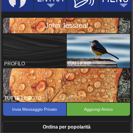
John_lessreal
PROFILO
GALLERIE
TUTTE LE FOTO
Invia Messaggio Privato
Aggiungi Amico
Ordina per popolarità