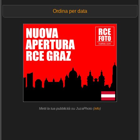
Ordina per data
Metti la tua pubblicità su JuzaPhoto (
info
)