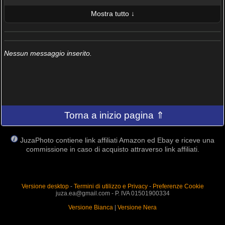
Mostra tutto ↓
ULTIME 10 FOTO PUBBLICATE
AMICI (0/100)
Nessun messaggio inserito.
Torna a inizio pagina ⇑
JuzaPhoto contiene link affiliati Amazon ed Ebay e riceve una
commissione in caso di acquisto attraverso link affiliati.
Versione desktop
-
Termini di utilizzo e Privacy
-
Preferenze Cookie
juza.ea@gmail.com - P. IVA 01501900334
Versione Bianca
|
Versione Nera