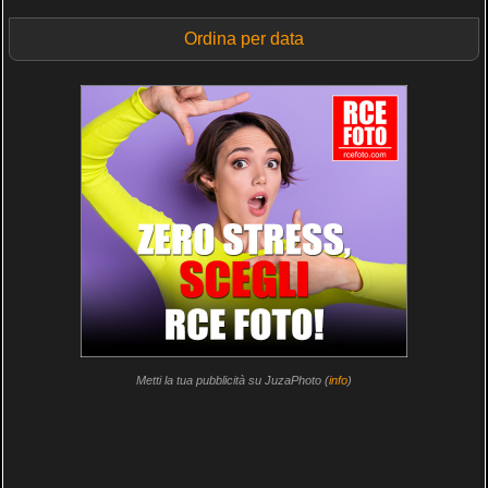
Ordina per data
Metti la tua pubblicità su JuzaPhoto (
info
)