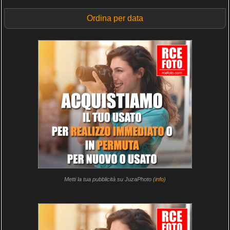
Ordina per data
Metti la tua pubblicità su JuzaPhoto (
info
)