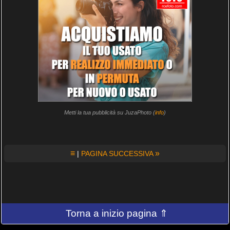
Metti la tua pubblicità su JuzaPhoto (
info
)
≡
»
|
PAGINA SUCCESSIVA
Torna a inizio pagina ⇑