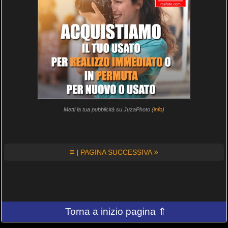
Metti la tua pubblicità su JuzaPhoto (
info
)
≡
»
|
PAGINA SUCCESSIVA
Torna a inizio pagina ⇑