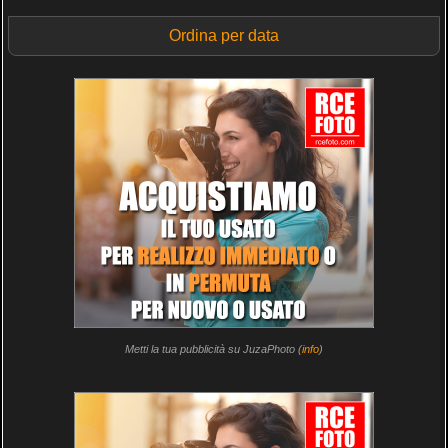
Ordina per data
Metti la tua pubblicità su JuzaPhoto (
info
)