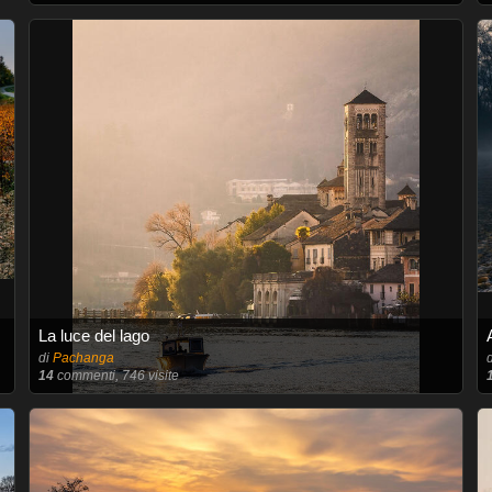
La luce del lago
di
Pachanga
14
commenti, 746 visite