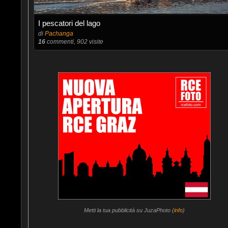
I pescatori del lago
di
Pachanga
16
commenti, 902 visite
Metti la tua pubblicità su JuzaPhoto (
info
)