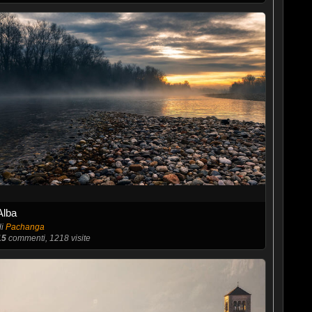
Alba
di
Pachanga
15
commenti, 1218 visite