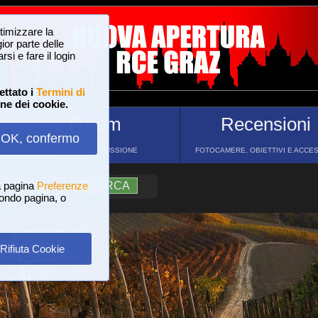
ttimizzare la
or parte delle
si e fare il login
ettato i
Termini di
one dei cookie.
Forum
Recensioni
OK, confermo
FORUM DI DISCUSSIONE
FOTOCAMERE, OBIETTIVI E ACCE
a pagina
?
AIUTO
Preferenze
RICERCA
 fondo pagina, o
Rifiuta Cookie