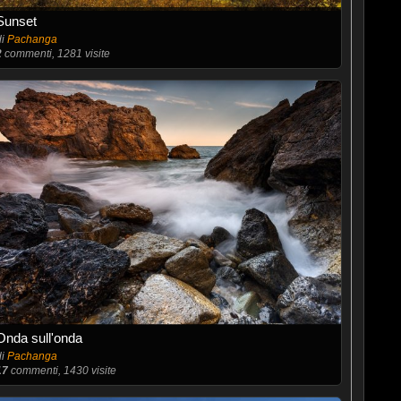
Sunset
di
Pachanga
2
commenti, 1281 visite
Onda sull'onda
di
Pachanga
17
commenti, 1430 visite