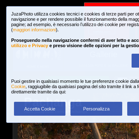
JuzaPhoto utilizza cookies tecnici e cookies di terze parti per o
navigazione e per rendere possibile il funzionamento della maggi
pagine; ad esempio, è necessario l'utilizzo dei cookie per registar
(
maggiori informazioni
).
Proseguendo nella navigazione confermi di aver letto e acc
utilizzo e Privacy
e preso visione delle opzioni per la gesti
Gallerie
3,023,106 FOTO E 16 GALLERIE
HOME E NEWS
Iscriviti a JuzaPhoto!
A
A
Login
Puoi gestire in qualsiasi momento le tue preferenze cookie dall
Cookie
, raggiugibile da qualsiasi pagina del sito tramite il link a
direttamente tramite da qui:
Pachanga
Accetta Cookie
Personalizza
www.juzaphoto.com/p/Pachanga