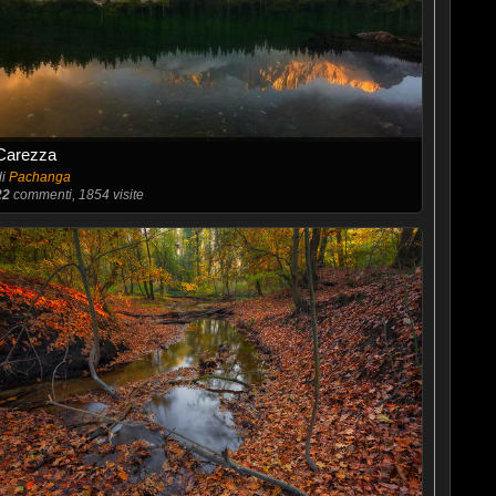
Carezza
di
Pachanga
22
commenti, 1854 visite