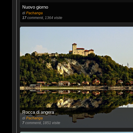
Nuovo giorno
di
Pachanga
17
commenti, 1364 visite
Rocca di angera
di
Pachanga
7
commenti, 1851 visite