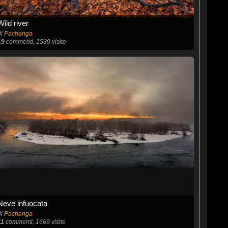
Wild river
di
Pachanga
19
commenti, 1539 visite
Neve infuocata
di
Pachanga
11
commenti, 1669 visite