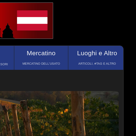
Mercatino
Luoghi e Altro
MERCATINO DELL'USATO
ARTICOLI, #TAG E ALTRO
SSORI