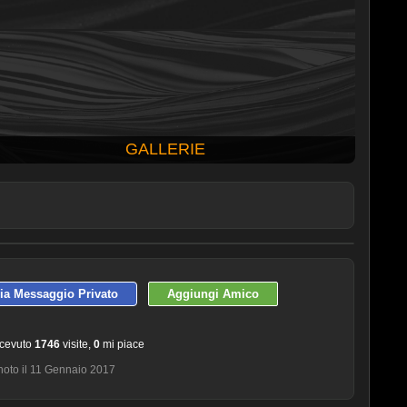
GALLERIE
ULTIME 10 FOTO PUBBLICATE
via Messaggio Privato
Aggiungi Amico
ricevuto
1746
visite,
0
mi piace
hoto il 11 Gennaio 2017