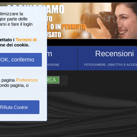
ttimizzare la
or parte delle
si e fare il login
ettato i
Termini di
one dei cookie.
Forum
Recensioni
OK, confermo
FORUM DI DISCUSSIONE
FOTOCAMERE, OBIETTIVI E ACCE
a pagina
?
AIUTO
Preferenze
RICERCA
 fondo pagina, o
Rifiuta Cookie