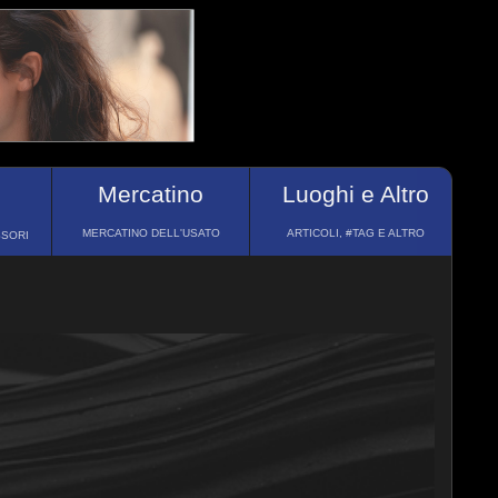
Mercatino
Luoghi e Altro
MERCATINO DELL'USATO
ARTICOLI, #TAG E ALTRO
SSORI