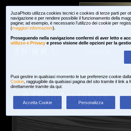
JuzaPhoto utilizza cookies tecnici e cookies di terze parti per o
navigazione e per rendere possibile il funzionamento della maggi
pagine; ad esempio, è necessario l'utilizzo dei cookie per registar
(
maggiori informazioni
).
Proseguendo nella navigazione confermi di aver letto e acc
utilizzo e Privacy
e preso visione delle opzioni per la gesti
Gallerie
3,023,242 FOTO E 16 GALLERIE
HOME E NEWS
Iscriviti a JuzaPhoto!
A
A
Login
Puoi gestire in qualsiasi momento le tue preferenze cookie dall
Cookie
, raggiugibile da qualsiasi pagina del sito tramite il link a
direttamente tramite da qui:
Il Disinfestatore
Accetta Cookie
Personalizza
www.juzaphoto.com/p/IlDisinfestatore