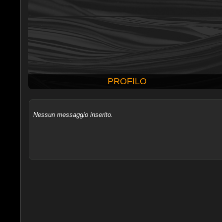
PROFILO
Nessun messaggio inserito.