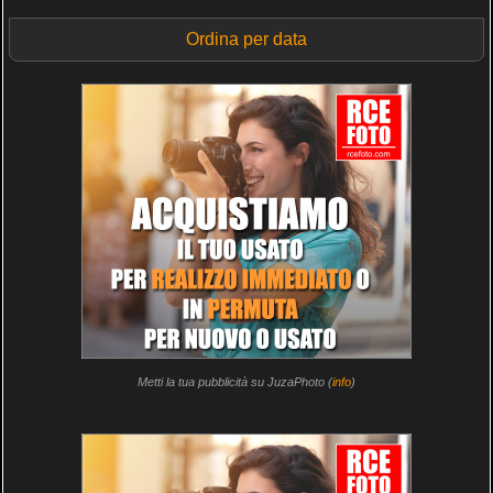
Ordina per data
Metti la tua pubblicità su JuzaPhoto (
info
)