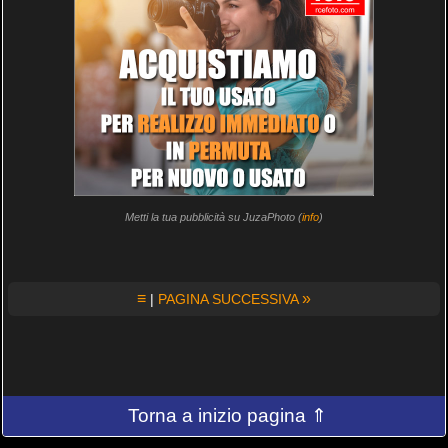
Metti la tua pubblicità su JuzaPhoto (
info
)
≡
»
|
PAGINA SUCCESSIVA
Torna a inizio pagina ⇑