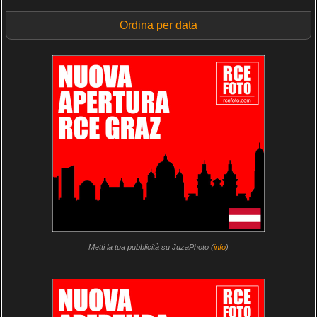
Ordina per data
Metti la tua pubblicità su JuzaPhoto (
info
)