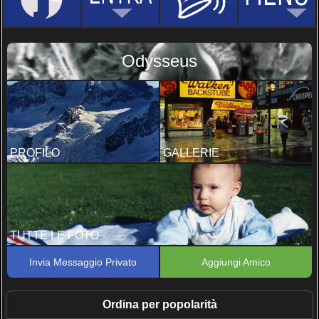
Odysseus
PROFILO
GALLERIE
TUTTE LE FOTO
Invia Messaggio Privato
Aggiungi Amico
Ordina per popolarità