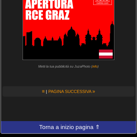
Metti la tua pubblicità su JuzaPhoto (
info
)
≡
»
|
PAGINA SUCCESSIVA
Torna a inizio pagina ⇑