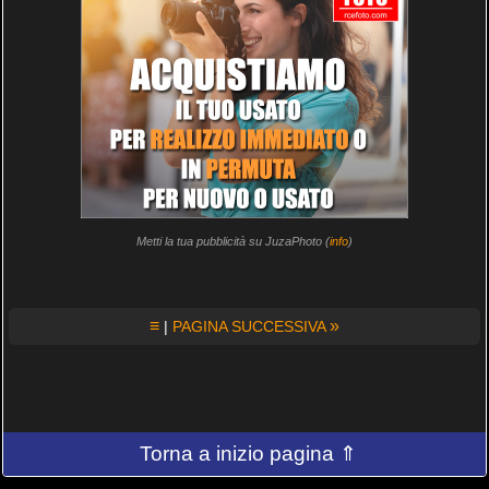
Metti la tua pubblicità su JuzaPhoto (
info
)
≡
»
|
PAGINA SUCCESSIVA
Torna a inizio pagina ⇑