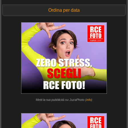
Ordina per data
Metti la tua pubblicità su JuzaPhoto (
info
)