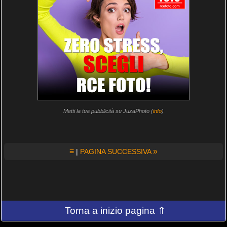
Metti la tua pubblicità su JuzaPhoto (
info
)
≡
»
|
PAGINA SUCCESSIVA
Torna a inizio pagina ⇑