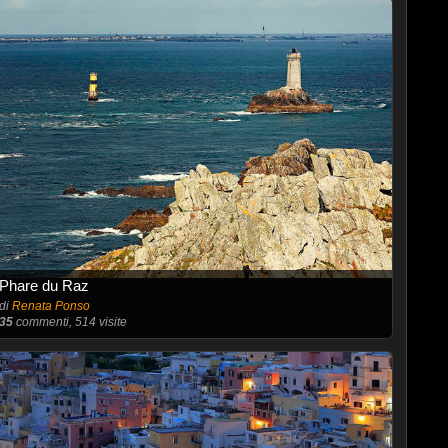
Phare du Raz
di
Renata Ponso
35
commenti, 514 visite