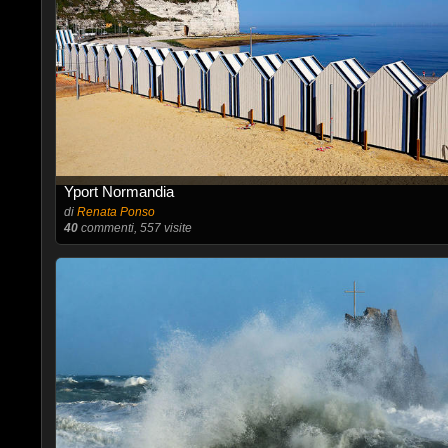
Yport Normandia
di
Renata Ponso
40
commenti, 557 visite