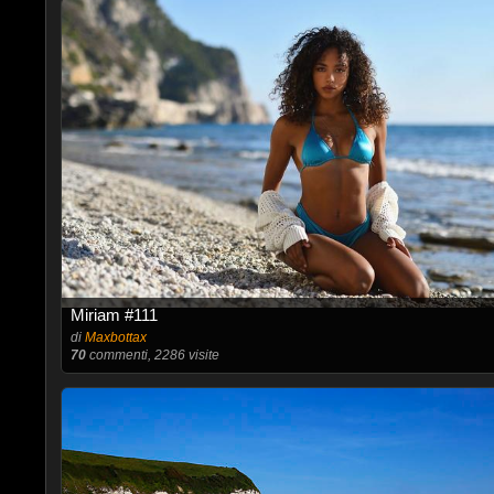
Miriam #111
di
Maxbottax
70
commenti, 2286 visite