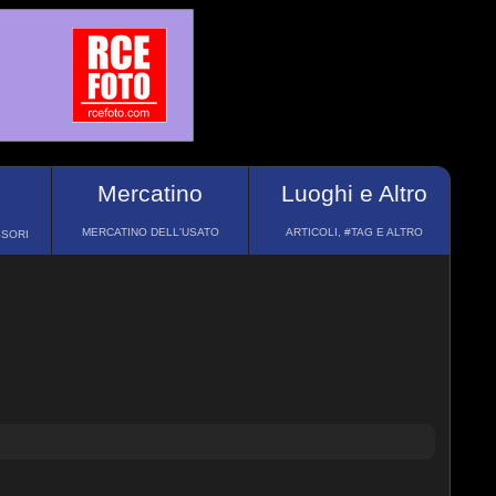
Mercatino
Luoghi e Altro
MERCATINO DELL'USATO
ARTICOLI, #TAG E ALTRO
SSORI