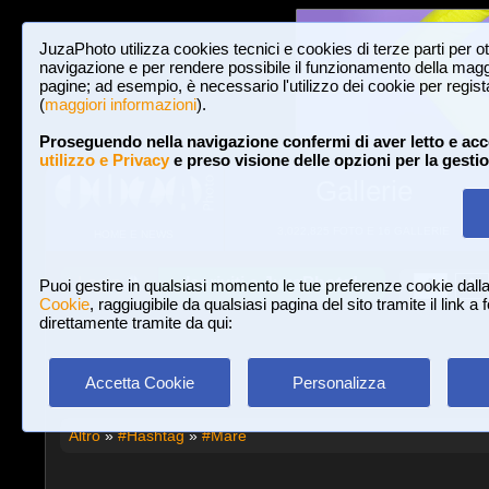
JuzaPhoto utilizza cookies tecnici e cookies di terze parti per o
navigazione e per rendere possibile il funzionamento della maggi
pagine; ad esempio, è necessario l'utilizzo dei cookie per registar
(
maggiori informazioni
).
Proseguendo nella navigazione confermi di aver letto e acc
utilizzo e Privacy
e preso visione delle opzioni per la gesti
Gallerie
3,022,825 FOTO E 16 GALLERIE
HOME E NEWS
Iscriviti a JuzaPhoto!
A
A
Login
Puoi gestire in qualsiasi momento le tue preferenze cookie dall
Cookie
, raggiugibile da qualsiasi pagina del sito tramite il link a
direttamente tramite da qui:
Accetta Cookie
Personalizza
Altro
»
#Hashtag
»
#Mare