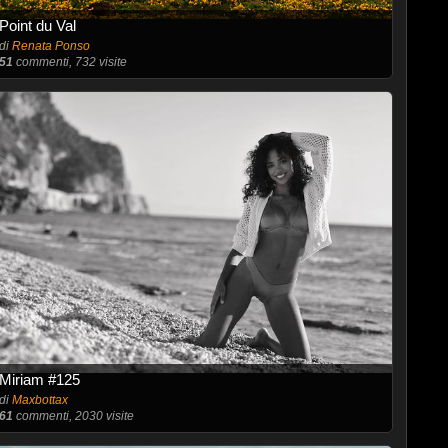
Point du Val
di
Renata Ponso
51
commenti, 732 visite
Miriam #125
di
Maxbottax
61
commenti, 2030 visite