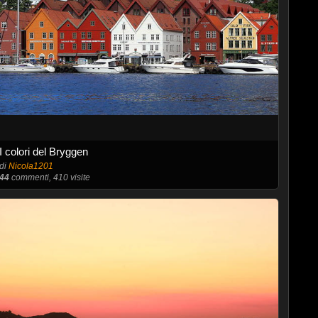
I colori del Bryggen
di
Nicola1201
44
commenti, 410 visite