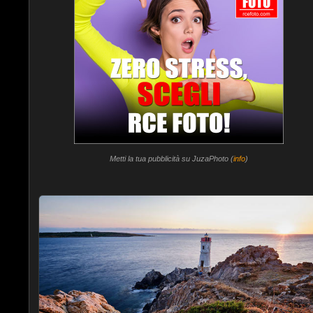
Metti la tua pubblicità su JuzaPhoto (
info
)