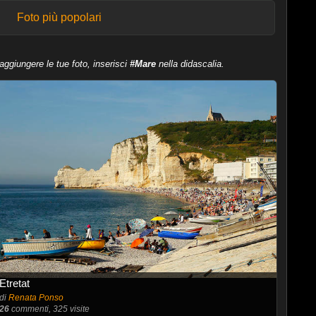
Foto più popolari
aggiungere le tue foto, inserisci
#Mare
nella didascalia.
Etretat
di
Renata Ponso
26
commenti, 325 visite