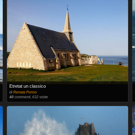
Etretat un classico
di
Renata Ponso
40
commenti, 632 visite