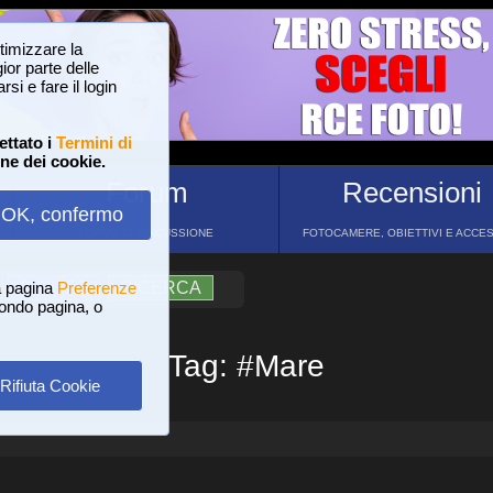
ttimizzare la
or parte delle
si e fare il login
ettato i
Termini di
one dei cookie.
Forum
Recensioni
OK, confermo
FORUM DI DISCUSSIONE
FOTOCAMERE, OBIETTIVI E ACCE
a pagina
?
AIUTO
Preferenze
RICERCA
 fondo pagina, o
Tag: #Mare
Rifiuta Cookie