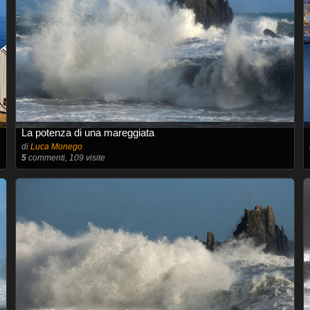
La potenza di una mareggiata
di
Luca Monego
5
commenti, 109 visite