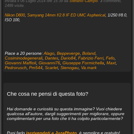
inviata il 06 Luglio 2014 ore 15:39 da
Stefano Campo
.
3
commenti,
1499 visite.
Nikon D800
,
Samyang 14mm f/2.8 IF ED UMC Aspherical
, 1/250 f/8.0,
ISO 100,
Piace a 20 persone:
Alago
,
Beppeverge
,
Boland
,
Cosiminodegenerali
,
Dantes
,
Dario84
,
Fabrizio Ferri
,
Fefo
,
Giovanni Maffioli
,
Giovanni76
,
Giuseppe Formichella
,
Maxt
,
Pedrorusch
,
Pm544
,
Scarlet
,
Stenogau
,
Va.mark
Che cosa ne pensi di questa foto?
Hai domande e curiosità su questa immagine? Vuoi chiedere
qualcosa all'autore, dargli suggerimenti per migliorare, oppure
complimentarti per una foto che ti ha colpito particolarmente?
Puoi farlo
iscrivendoti a JuzaPhoto
, è semplice e gratuito!