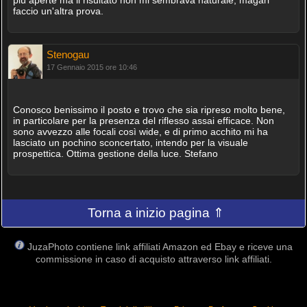
più aperte ma il risultato non mi sembrava naturale, magari
faccio un'altra prova.
Stenogau
17 Gennaio 2015 ore 10:46
Conosco benissimo il posto e trovo che sia ripreso molto bene,
in particolare per la presenza del riflesso assai efficace. Non
sono avvezzo alle focali così wide, e di primo acchito mi ha
lasciato un pochino sconcertato, intendo per la visuale
prospettica. Ottima gestione della luce. Stefano
Torna a inizio pagina ⇑
JuzaPhoto contiene link affiliati Amazon ed Ebay e riceve una
commissione in caso di acquisto attraverso link affiliati.