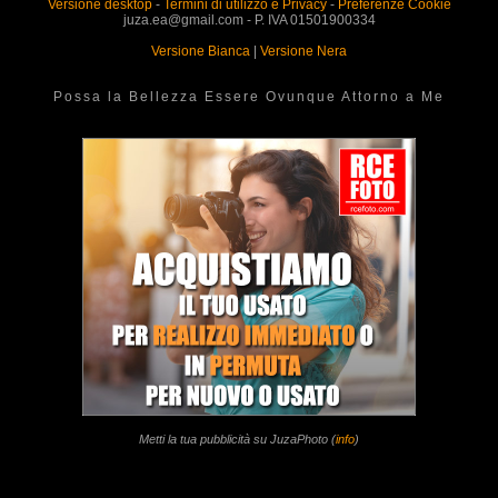
Versione desktop
-
Termini di utilizzo e Privacy
-
Preferenze Cookie
juza.ea@gmail.com - P. IVA 01501900334
Versione Bianca
|
Versione Nera
Possa la Bellezza Essere Ovunque Attorno a Me
Metti la tua pubblicità su JuzaPhoto (
info
)