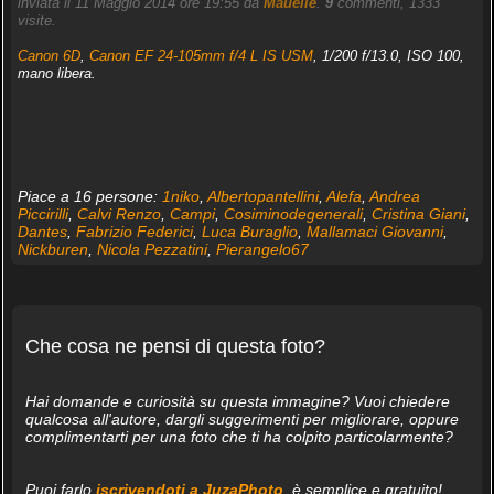
inviata il 11 Maggio 2014 ore 19:55 da
Mauelle
.
9
commenti, 1333
visite.
Canon 6D
,
Canon EF 24-105mm f/4 L IS USM
, 1/200 f/13.0, ISO 100,
mano libera.
Piace a 16 persone:
1niko
,
Albertopantellini
,
Alefa
,
Andrea
Piccirilli
,
Calvi Renzo
,
Campi
,
Cosiminodegenerali
,
Cristina Giani
,
Dantes
,
Fabrizio Federici
,
Luca Buraglio
,
Mallamaci Giovanni
,
Nickburen
,
Nicola Pezzatini
,
Pierangelo67
Che cosa ne pensi di questa foto?
Hai domande e curiosità su questa immagine? Vuoi chiedere
qualcosa all'autore, dargli suggerimenti per migliorare, oppure
complimentarti per una foto che ti ha colpito particolarmente?
Puoi farlo
iscrivendoti a JuzaPhoto
, è semplice e gratuito!