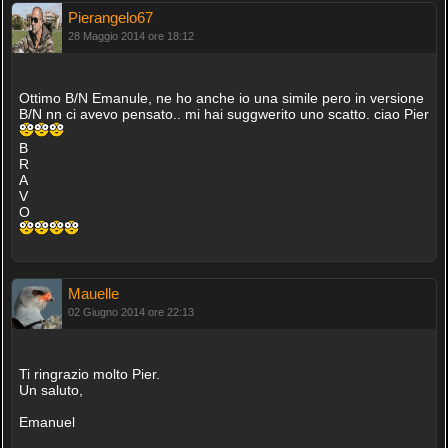
Pierangelo67
28 Maggio 2014 ore 18:12
Ottimo B/N Emanule, ne ho anche io una simile pero in versione
B/N nn ci avevo pensato.. mi hai suggwerito uno scatto. ciao Pier
B
R
A
V
O
Mauelle
02 Giugno 2014 ore 22:13
Ti ringrazio molto Pier.
Un saluto,
Emanuel