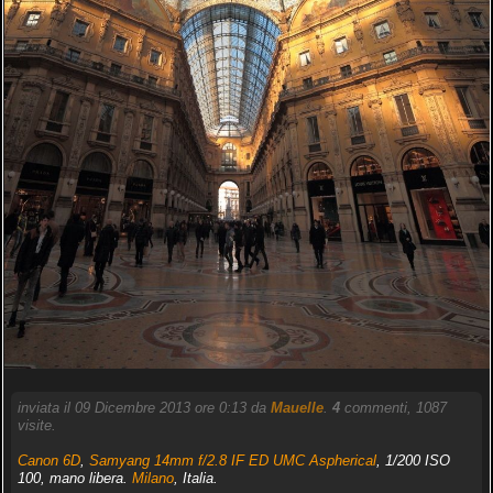
inviata il 09 Dicembre 2013 ore 0:13 da
Mauelle
.
4
commenti, 1087
visite.
Canon 6D
,
Samyang 14mm f/2.8 IF ED UMC Aspherical
, 1/200 ISO
100, mano libera.
Milano
, Italia.