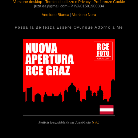
Versione desktop
-
Termini di utilizzo e Privacy
-
Preferenze Cookie
juza.ea@gmail.com - P. IVA 01501900334
Versione Bianca
|
Versione Nera
Possa la Bellezza Essere Ovunque Attorno a Me
Metti la tua pubblicità su JuzaPhoto (
info
)