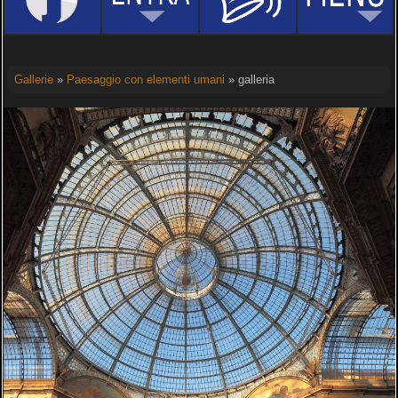
Gallerie
»
Paesaggio con elementi umani
» galleria