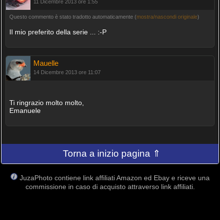
11 Dicembre 2013 ore 1:55
Questo commento è stato tradotto automaticamente (
mostra/nascondi originale
)
Il mio preferito della serie ... :-P
Mauelle
14 Dicembre 2013 ore 11:07
Ti ringrazio molto molto,
Emanuele
Torna a inizio pagina ⇑
JuzaPhoto contiene link affiliati Amazon ed Ebay e riceve una
commissione in caso di acquisto attraverso link affiliati.