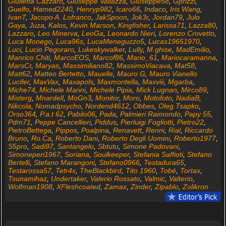
Giulietta Cazzaro
,
Giuseppe Vallazza
,
Giuseppe58
,
Gprizzi
,
Guelfo
,
Hamed2240
,
Henryp982
,
Icaro66
,
Indaco
,
Iris Wang
,
IvanT
,
Jacopo A. Lofranco
,
JakSpoon
,
Jok3r
,
Jordan79
,
Julo
Gaya
,
Juza
,
Kalos
,
Kevin Marson
,
Kingfisher
,
Larissa71
,
Lazza80
,
Lazzaro
,
Leo Minerva
,
LeoGa
,
Leonardo Nieri
,
Lorenzo Crovetto
,
Luca Monego
,
Luca96s
,
LucaMeneguzzo5
,
Lucas19651970
,
Luci
,
Lucio Pegoraro
,
Lukeskywalker
,
Lully
,
M.ghise
,
MadEmilio
,
Manrico Chiti
,
MarcoEOS
,
Marcof86
,
Mario_61
,
Mariocaramanna
,
MarsCr
,
Maryas
,
Massimiliano82
,
MassimoViacava
,
Mat58
,
Matt62
,
Matteo Bertetto
,
Mauelle
,
Mauro G
,
Mauro Vianello
Lucifer
,
MaxVax
,
Maxapols
,
Maxmontella
,
Maxviii
,
Mgarba
,
Miche74
,
Michele Marini
,
Michele Pipia
,
Mick Lugnan
,
Mirco89
,
Misterg
,
Mnardell
,
MoGn3
,
Monitor
,
Moro
,
Motofoto
,
NadiaB
,
Nikcola
,
Nomadpsycho
,
Nordend4612
,
Obbes
,
Oleg Tsapko
,
Orso364
,
P.a.t 62
,
Pabilo06
,
Pada
,
Palmieri Raimondo
,
Papy 55
,
Pdm71
,
Peppe Cancellieri
,
Piddus
,
Pierluigi Fogliotti
,
Pietro22
,
PietroBettega
,
Pippos
,
Poalpina
,
Renavett
,
Renni
,
Rial
,
Riccardo
Bruno
,
Ro.Ca
,
Roberto Dani
,
Roberto Degli Uomini
,
Roberto1977
,
S5pro
,
Sadi97
,
Santangelo
,
Sbtutu
,
Simone Padovani
,
Simoneperi1967
,
Soriana
,
Soulkeeper
,
Stefania Saffioti
,
Stefano
Bertelli
,
Stefano Marangoni
,
Stefano0966
,
Testadura65
,
Testarossa57
,
Tetr4x
,
TheBlackbird
,
Tito 1960
,
Tobé
,
Tortax
,
Tsunamihaz
,
Undertaker
,
Valerio Rossato
,
Valmic
,
Valterio
,
Wolfman1908
,
XFleshcoated
,
Zamax
,
Zinder
,
Zipablo
,
Zolikron