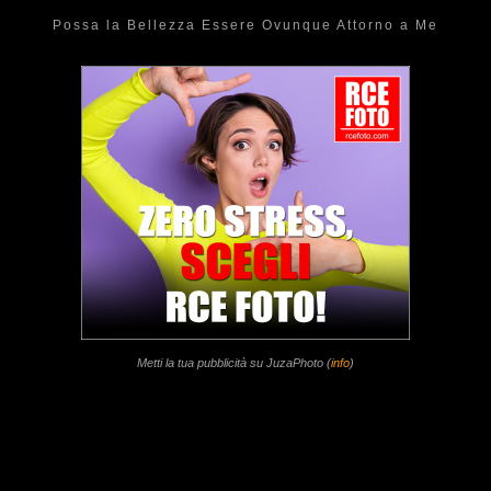
Possa la Bellezza Essere Ovunque Attorno a Me
Metti la tua pubblicità su JuzaPhoto (
info
)