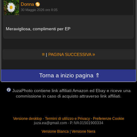
Donna
30 Maggio 2026 ore 8:05
Meravigliosa, complimenti per EP
≡
»
|
PAGINA SUCCESSIVA
Torna a inizio pagina ⇑
JuzaPhoto contiene link affiliati Amazon ed Ebay e riceve una
commissione in caso di acquisto attraverso link affiliati.
Versione desktop
-
Termini di utilizzo e Privacy
-
Preferenze Cookie
juza.ea@gmail.com - P. IVA 01501900334
Versione Bianca
|
Versione Nera