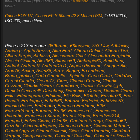
inviata il 24 Maggio 2026 ore 2:55 da
Vico352
.
38
commenti, 2232
visite.
Canon EOS R7
,
Canon EF-S 60mm f/2.8 Macro USM
, 1/160 f/20.0,
ISO 200, mano libera.
Piace a 213 persone:
059bruno
,
66tonycar
,
7h3 L4w
,
Adblacky
,
Adrian.p
,
Agata Arezzo
,
Alan Ford
,
Alberto Delaini
,
Alberto Tirri
,
Albieri Sergio
,
Alebizzo
,
Alessandro Cale'
,
Alessandro Forgiarini
,
Alessio Giuliani
,
Alex969
,
Alfonso59
,
Ambrogio60
,
Amirkhani
,
Andnol
,
Andrea R
,
AndreaDb f1
,
Angela Pirovano
,
Aringhe Blu
,
Aron76
,
Arvina
,
Astef86
,
Atrox
,
Bagua
,
Bo Larkeed
,
Bruno_pratico
,
Carlo Gandolfo - Spinotto
,
Carlo Girola
,
CarloAvi
,
Ceresi Claudio
,
Cesari77
,
Circe
,
Claudio Cortesi
,
Claudio
Cozzani
,
Claudio Sciarra
,
Coradocon
,
Corallo
,
Crowfast_ph
,
Daniela Ceccarelli
,
Dariobenji
,
Domenico
,
Donna
,
Doriano Ciardo
,
Ecka
,
Edmengardo
,
Edolumi
,
Elis Bolis
,
Ellafoto
,
Enzotto76
,
Eros
Penatti
,
Errekappa
,
Fab0569
,
Fabrizio Federici
,
Fabrizios53
,
Fausto Pesce
,
Fedebobo
,
Federico Freddoni
,
Ff65
,
ForeverYoung
,
Formha
,
Fra96
,
Francesco I.
,
Francesco
Palumbo
,
Francesco Sartori
,
Franck.Sigma
,
Freediver214
,
Frengod
,
Fulvio Gioria
,
G.leo65
,
Gaetano Perego
,
Gaucho62
,
Gazebo
,
GiacomoPegorin
,
Giancarlo Priore
,
Giancarlo Vetrone
,
Gianni Aggravi
,
Gianni Golinelli
,
Giion
,
GionaTabarini
,
Giordano
Vergani
,
Giorgiaschuma
,
Giovanni Colicchia
,
Giovanni e Davide
,