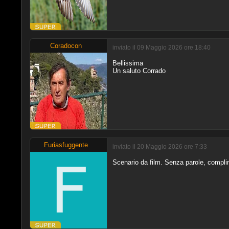
Coradocon
inviato il 09 Maggio 2026 ore 18:40
Bellissima
Un saluto Corrado
Furiasfuggente
inviato il 20 Maggio 2026 ore 7:33
Scenario da film. Senza parole, compli