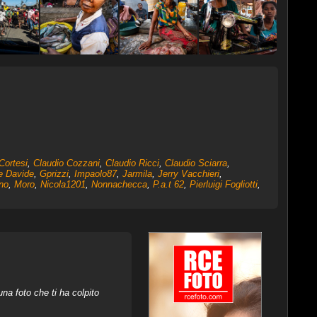
Cortesi
,
Claudio Cozzani
,
Claudio Ricci
,
Claudio Sciarra
,
e Davide
,
Gprizzi
,
Impaolo87
,
Jarmila
,
Jerry Vacchieri
,
no
,
Moro
,
Nicola1201
,
Nonnachecca
,
P.a.t 62
,
Pierluigi Fogliotti
,
na foto che ti ha colpito