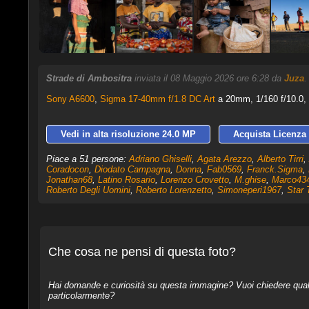
Strade di Ambositra
inviata il 08 Maggio 2026 ore 6:28 da
Juza
Sony A6600
,
Sigma 17-40mm f/1.8 DC Art
a 20mm, 1/160 f/10.0, 
Vedi in alta risoluzione 24.0 MP
Acquista Licenza 
Piace a 51 persone:
Adriano Ghiselli
,
Agata Arezzo
,
Alberto Tirri
,
Coradocon
,
Diodato Campagna
,
Donna
,
Fab0569
,
Franck.Sigma
,
Jonathan68
,
Latino Rosario
,
Lorenzo Crovetto
,
M.ghise
,
Marco43
Roberto Degli Uomini
,
Roberto Lorenzetto
,
Simoneperi1967
,
Star 
Che cosa ne pensi di questa foto?
Hai domande e curiosità su questa immagine? Vuoi chiedere qualcos
particolarmente?