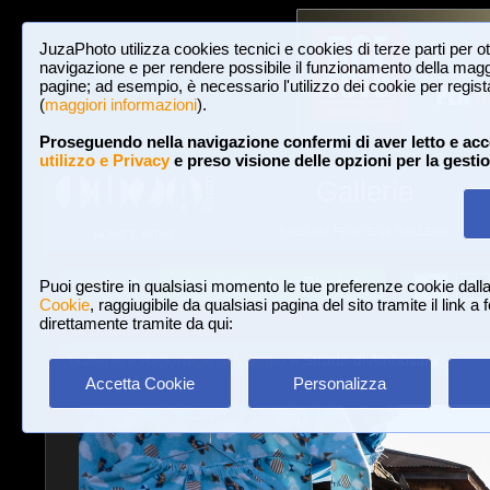
JuzaPhoto utilizza cookies tecnici e cookies di terze parti per o
navigazione e per rendere possibile il funzionamento della maggi
pagine; ad esempio, è necessario l'utilizzo dei cookie per registar
(
maggiori informazioni
).
Proseguendo nella navigazione confermi di aver letto e acc
utilizzo e Privacy
e preso visione delle opzioni per la gesti
Gallerie
3,023,487 FOTO E 16 GALLERIE
HOME E NEWS
Iscriviti a JuzaPhoto!
A
A
Login
Puoi gestire in qualsiasi momento le tue preferenze cookie dall
Cookie
, raggiugibile da qualsiasi pagina del sito tramite il link a
direttamente tramite da qui:
Gallerie
»
Reportage di Viaggio
» Strade di Ambositra
Accetta Cookie
Personalizza