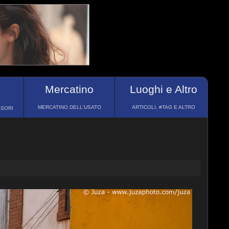
Mercatino
Luoghi e Altro
MERCATINO DELL'USATO
ARTICOLI, #TAG E ALTRO
SSORI