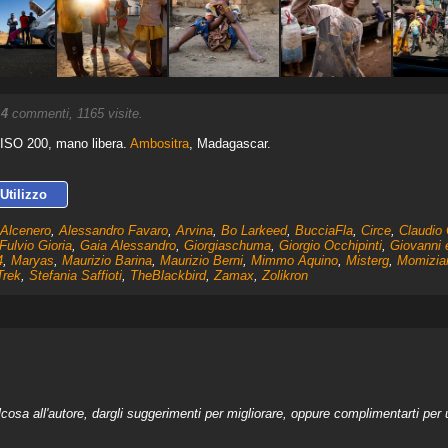
.
4
commenti, 1165 visite.
ISO 200, mano libera.
Ambositra
, Madagascar.
Utilizzo
Alcenero
,
Alessandro Favaro
,
Arvina
,
Bo Larkeed
,
BucciaFla
,
Circe
,
Claudio 
Fulvio Gioria
,
Gaia Alessandro
,
Giorgiaschuma
,
Giorgio Occhipinti
,
Giovanni 
4
,
Maryas
,
Maurizio Barina
,
Maurizio Berni
,
Mimmo Aquino
,
Misterg
,
Momizia
Trek
,
Stefania Saffioti
,
TheBlackbird
,
Zamax
,
Zolikron
a all'autore, dargli suggerimenti per migliorare, oppure complimentarti per u