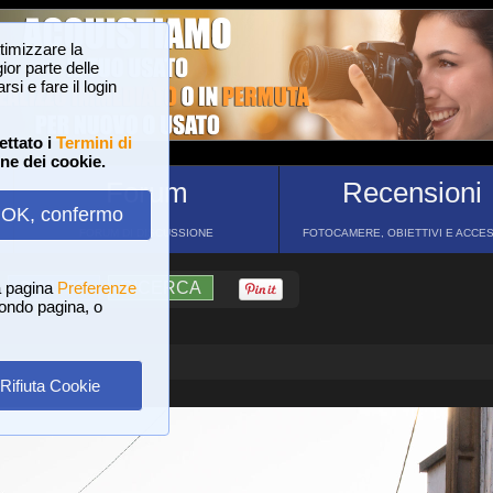
ttimizzare la
or parte delle
si e fare il login
ettato i
Termini di
one dei cookie.
Forum
Recensioni
OK, confermo
FORUM DI DISCUSSIONE
FOTOCAMERE, OBIETTIVI E ACCE
a pagina
?
AIUTO
Preferenze
RICERCA
 fondo pagina, o
Rifiuta Cookie