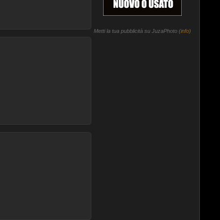
Metti la tua pubblicità su JuzaPhoto (
info
)