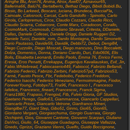
Aringhe Blu
,
Aron76
,
Arvina
,
Atrox
,
Axel07
,
Aznavour65
,
Ballerina66
,
Balù76
,
Bertalberto
,
Bethaz Diego
,
Bibidi.Bobidi.Bu
,
Bissio
,
Bo Larkeed
,
Boscaro_luciana
,
Brundeca
,
BucciaFla
,
Cainoale
,
Calosrock
,
Carcat
,
Carlo Gandolfo - Spinotto
,
Carlo
Girola
,
Carlopremus
,
Circe
,
Claudio Cozzani
,
Claudio Ricci
,
Claudio Sciarra
,
Cobarcore
,
Conte.Marx
,
Coradocon
,
Corallo
,
CosmoMark
,
Cosmosub
,
Cristiano Sbravati
,
Critesta
,
DDaniele
,
Dallas
,
Daniele Collesei
,
Daniele Origgi
,
Daniele Ruggeri D2
,
Daniele Tucci
,
Daniele_rom
,
Danilo Montagna
,
Danilo Simonetti
,
Dario Pautasso
,
Davide59
,
Davidik
,
Debbi72
,
Debot
,
Dengi84
,
Diego Cuzzolin
,
Diego Moscati
,
Diego.mancuso
,
Dino Boccaletti
,
Dolza
,
Domenico
,
Donna
,
Doriano Ciardo
,
Duri
,
Edo0606
,
Elis
Bolis
,
Elisabetta Leonardi
,
Emilio Paolo
,
Emma 76
,
Enrico Fermi
,
Eresia
,
Eros Penatti
,
Errekappa
,
Eugenijus Kavaliauskas
,
Evil_Jin
,
Fabio.Whitebread
,
Fabiocaserio449
,
Fabiocol
,
Fabrizio Bellandi
,
Fabrizio Federici
,
Fabrizio Zerbini
,
Fabrizio57pd
,
Fabrizios53
,
Farnè
,
Fausto Pesce
,
Fbr
,
Fedebobo
,
Federico Freddoni
,
Federico Isacchi
,
Federico Veneziano
,
Fermoimmagine
,
Fiodor
,
ForeverYoung
,
Fotobyx73
,
Fra96
,
Francesco I.
,
Francesco
Iafelice
,
Francesco_fineart
,
Francescoc
,
Franck.Sigma
,
Franz1980
,
Frapaso
,
Frengod
,
Ftb
,
Fulvio Gioria
,
GF Studios
,
Gaetano Perego
,
Giallo63
,
Giammarcoa
,
Giancarlo Cappellari
,
Giancarlo Priore
,
Giancarlo Vetrone
,
Gianfranco Mineri
,
Giangilbe77
,
Giant Step
,
Gibo51
,
Ginno
,
Gio65
,
Gion65
,
Giordano Vergani
,
Giorgiaschuma
,
Giorgio Guarraia
,
Giorgio
Occhipinti
,
Gios
,
Giovanni Cantone
,
Giovanni Scarpari
,
Giuliano
DaVinci
,
Giulio_64
,
Giuseppe Guadagno
,
Giuseppe Vallazza
,
Gnedo
,
Gprizzi
,
Graziano Vienni
,
Guelfo
,
Guido Boccignone
,