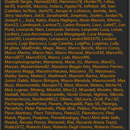
Guidotti Sergio
,
Hamed2240
,
Hammers74
,
Hunter75
,
I-disa
,
Iac55
,
Icaro66
,
Ilduccio
,
Indaco
,
Ingdax76
,
IoRobot_98
,
Ivan
Catellani
,
Iw7bzn
,
Jachi70
,
Jacopo A. Lofranco
,
Jarmila
,
Jem
,
Jerry Vacchieri
,
Jok3r
,
Jonathan68
,
Jonphoto
,
Jooferr
,
Jordan79
,
Joseph L.
,
Juza
,
Kalos
,
Kasra Haghgou
,
Kevin Marson
,
Kihmor
,
Kuro13
,
Landerjack
,
Larissa71
,
Latino Rosario
,
Lauc
,
Lele67
,
Leo
Ponti
,
Leonardo Nieri
,
Leonardo Santoro
,
Leopoldo Lusa
,
Liviue
,
Loribert
,
Luca Anconetani
,
Luca Mangiagalli
,
Luca Monego
,
Luca160
,
Lucamontipo
,
Lucapucci
,
Lucas19651970
,
Luciano
Leuzzi
,
Luigi Biancucci
,
Luigi Casetta
,
LuigiPor
,
Luigimar
,
Lully
,
M.ghise
,
MadEmilio
,
Magù
,
Manz
,
Marco Becchi
,
Marco Corso
,
Marco Marino
,
Marco Neri
,
Marco Riccardi
,
Marco434
,
Marco50
,
MarcoB77
,
MarcoEOS
,
Marco_Lwb
,
Marcof86
,
Marcophotographer
,
Mariariesz
,
Mario_61
,
Marmor
,
MarsCr
,
Maryas
,
Massimiliano82
,
Massimo Beggio foto
,
Massimo Ferreri
,
Massimo Maggi
,
MassimoViacava
,
Massimo_70
,
Massmacc
,
Matley Siena
,
Matteo1
,
MatthewX
,
Maurizio Barina
,
Maurizio
Junior Gabbi
,
Mauro Bologna
,
Mauro Mendula
,
Maurocomi8
,
Max
Buzz
,
Maxmontella
,
Maxspin73
,
Maxt
,
Maxviii
,
Meteor
,
Miche74
,
Mick Lugnan
,
Misterg
,
Mizio64
,
Mmc12
,
Mnardell
,
Monitor
,
Moro
,
NadiaB
,
Nico5150
,
Nicolacariello
,
Nicolò Grespi
,
Nightss
,
Nikcola
,
Nonnachecca
,
Nordend4612
,
Obbes
,
OlyLaura
,
Orolf
,
P.a.t 62
,
Pachanga
,
PadreFerel
,
Panets
,
Pantoja68
,
Papy 55
,
Parerga
,
Perseforo
,
Peter Pipistrello
,
Philip Mok
,
Piddus
,
Pierluigi Fogliotti
,
Piero Martinez
,
Piero Trinchero
,
Pietro22
,
Pietrobocco
,
Pino
Maiuli
,
Pippos
,
Poalpina
,
Prevelikzalogaj
,
Pucci Mirti della Valle
,
Realvit
,
Renata Ponso
,
Renavett
,
Rial
,
Riccardo Arena Trazzi
,
Robb1672
,
Roberto Dani
,
Roberto Degli Uomini
,
Roberto Onano
,