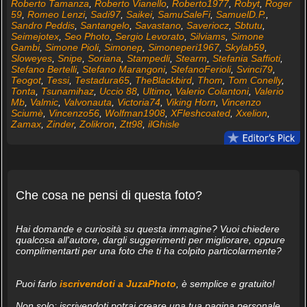
Roberto Tamanza
,
Roberto Vianello
,
Roberto1977
,
Robyt
,
Roger
59
,
Romeo Lenzi
,
Sadi97
,
Saikei
,
SamuSaleFi
,
SamuelD.P.
,
Sandro Peddis
,
Santangelo
,
Savastano
,
Saveriocz
,
Sbtutu
,
Seimejotex
,
Seo Photo
,
Sergio Levorato
,
Silviams
,
Simone
Gambi
,
Simone Pioli
,
Simonep
,
Simoneperi1967
,
Skylab59
,
Sloweyes
,
Snipe
,
Soriana
,
Stampedli
,
Stearm
,
Stefania Saffioti
,
Stefano Bertelli
,
Stefano Marangoni
,
StefanoFerioli
,
Svinci79
,
Teogot
,
Tessi
,
Testadura65
,
TheBlackbird
,
Thom
,
Tom Conelly
,
Tonta
,
Tsunamihaz
,
Uccio 88
,
Ultimo
,
Valerio Colantoni
,
Valerio
Mb
,
Valmic
,
Valvonauta
,
Victoria74
,
Viking Horn
,
Vincenzo
Sciumè
,
Vincenzo56
,
Wolfman1908
,
XFleshcoated
,
Xxelion
,
Zamax
,
Zinder
,
Zolikron
,
Ztt98
,
ilGhisle
Che cosa ne pensi di questa foto?
Hai domande e curiosità su questa immagine? Vuoi chiedere
qualcosa all'autore, dargli suggerimenti per migliorare, oppure
complimentarti per una foto che ti ha colpito particolarmente?
Puoi farlo
iscrivendoti a JuzaPhoto
, è semplice e gratuito!
Non solo: iscrivendoti potrai creare una tua pagina personale,