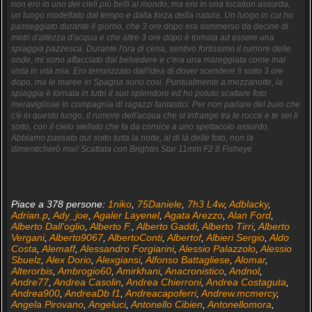
non ero in uno dei cieli più belli al mondo, ma ero in una location assurda,
un luogo modellato dal tempo e dalla forza della natura. Un luogo in cui ho
passeggiato durante il giorno, che 3 ore dopo era sommerso da decine di
metri d'altezza d'acqua e che altre 3 ore dopo è tornata ad essere una
spiaggia pazzesca. Durante l'ora di cena, sentivo fortissimo il rumore delle
onde, mi sono affacciato dal belvedere e c'era una mareggiata come mai
vista in vita mia. Ero terrorizzato dall'idea di dover scendere li sotto 3 ore
dopo, ma le maree in Spagna sono cosi. Puntualmente a mezzanotte, la
spiaggia è tornata in tutto il suo splendore ed ho potuto scattare foto
meravigliose in compagnia di ragazzi fantastici. Per non parlare del buio che
c'è in questo luogo, il rumore dell'acqua che si infrange tra le rocce e te sei li
sotto, con il cielo stellato che fa da cornice a uno spettacolo assurdo.
Abbiamo passato qui sotto tutta la notte, al di là delle foto, non la
dimenticherò mai! Scattata con Brightin Star 11mm F2.8 Fisheye
Piace a 378 persone:
1niko
,
75Daniele
,
7h3 L4w
,
Adblacky
,
Adrian.p
,
Ady_joe
,
Agaler Layenel
,
Agata Arezzo
,
Alan Ford
,
Alberto Dall'oglio
,
Alberto F.
,
Alberto Gaddi
,
Alberto Tirri
,
Alberto
Vergani
,
Alberto9067
,
AlbertoConti
,
Albertof
,
Albieri Sergio
,
Aldo
Costa
,
Alemaff
,
Alessandro Forgiarini
,
Alessio Palazzolo
,
Alessio
Sbuelz
,
Alex Dorio
,
Alexgiansi
,
Alfonso Battagliese
,
Alomar
,
Alterorbis
,
Ambrogio60
,
Amirkhani
,
Anacronistico
,
Andnol
,
Andre77
,
Andrea Casolin
,
Andrea Chierroni
,
Andrea Costaguta
,
Andrea900
,
AndreaDb f1
,
Andreacapoferri
,
Andrew.mcmercy
,
Angela Pirovano
,
Angeluci
,
Antonello Cibien
,
Antonellomora
,