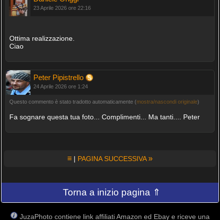
23 Aprile 2026 ore 22:16
Ottima realizzazione.
Ciao
Peter Pipistrello
24 Aprile 2026 ore 1:24
Questo commento è stato tradotto automaticamente (
mostra/nascondi originale
)
Fa sognare questa tua foto... Complimenti... Ma tanti.... Peter
≡
»
|
PAGINA SUCCESSIVA
Torna a inizio pagina ⇑
JuzaPhoto contiene link affiliati Amazon ed Ebay e riceve una