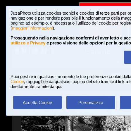
JuzaPhoto utilizza cookies tecnici e cookies di terze parti per o
navigazione e per rendere possibile il funzionamento della maggi
pagine; ad esempio, è necessario l'utilizzo dei cookie per registar
(
maggiori informazioni
).
Proseguendo nella navigazione confermi di aver letto e acc
utilizzo e Privacy
e preso visione delle opzioni per la gesti
Gallerie
3,023,106 FOTO E 16 GALLERIE
HOME E NEWS
Iscriviti a JuzaPhoto!
A
A
Login
Puoi gestire in qualsiasi momento le tue preferenze cookie dall
Cookie
, raggiugibile da qualsiasi pagina del sito tramite il link a
direttamente tramite da qui:
Gallerie
»
Fotogiornalismo / Street
» Scorcio di casa e attrezz
Accetta Cookie
Personalizza