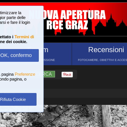
ttimizzare la
or parte delle
si e fare il login
ettato i
Termini di
one dei cookie.
Forum
Recensioni
OK, confermo
FORUM DI DISCUSSIONE
FOTOCAMERE, OBIETTIVI E ACCE
a pagina
?
AIUTO
Preferenze
RICERCA
 fondo pagina, o
i, barcis
Rifiuta Cookie