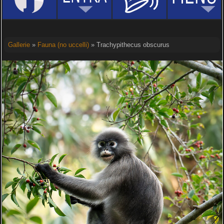
Gallerie
»
Fauna (no uccelli)
» Trachypithecus obscurus