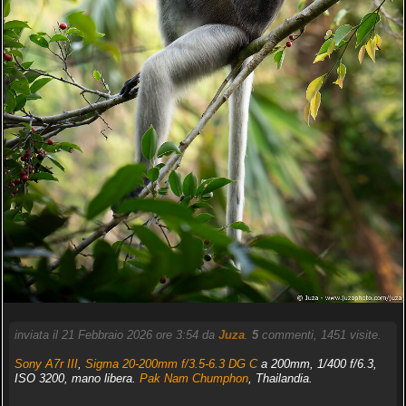
inviata il 21 Febbraio 2026 ore 3:54 da
Juza
.
5
commenti, 1451 visite.
Sony A7r III
,
Sigma 20-200mm f/3.5-6.3 DG C
a 200mm, 1/400 f/6.3,
ISO 3200, mano libera.
Pak Nam Chumphon
, Thailandia.