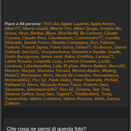
Piace a 84 persone:
7h3 L4w
,
Agaler Layenel
,
Agata Arezzo
,
Albert77
,
Alberto Gaddi
,
Alberto Tirri
,
Albieri Sergio
,
Aringhe Blu
,
Arvina
,
Atrox
,
Baribal
,
Bljum
,
BlueSky49
,
Bo Larkeed
,
Claudio
Cozzani
,
Claudio Ricci
,
Claudiodaser
,
Codromodro77
,
Cusufai
,
DDaniele
,
Davide Fusco
,
Diodato Campagna
,
Duri
,
Fabrizio
Federici
,
Franck.Sigma
,
Fulvio Gioria
,
Gfree77
,
Gi.dirocco
,
Gianni
Golinelli
,
GioChi21
,
Giorgiaschuma
,
Giovanni e Davide
,
Guelfo
,
Guido Boccignone
,
Iames.santi
,
Kalos
,
Kris86ita
,
Larissa71
,
Latino Rosario
,
Leopoldo Lusa
,
Lorenzo Crovetto
,
Lorisb
,
Lucaluca
,
Lukeskywalker
,
Lully
,
M.ghise
,
Marco Balderi
,
Marco50
,
Marmor
,
Maryas
,
Massimo Trevaini
,
Mimmo Aquino
,
Misterg
,
MoGn3
,
Momiziano
,
Moro
,
Nicola De Crecchio
,
Nonnachecca
,
Nordend4612
,
P.a.t 62
,
Paolo Dolce
,
Peter Pipistrello
,
Pm544
,
Raffaele72
,
Renni
,
Riccardo Arena Trazzi
,
Roberto Dani
,
Savastano
,
Simoneperi1967
,
Sirio 56
,
Soriana
,
Star Trek
,
Stefania Saffioti
,
Susy Dan
,
Taglia67
,
TheBlackbird
,
Tonta
,
Tsunamihaz
,
Valerio Colantoni
,
Valerio Rossato
,
Wells
,
Zamax
,
Zolikron
Che cosa ne pensi di questa foto?