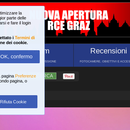
ttimizzare la
or parte delle
si e fare il login
ettato i
Termini di
one dei cookie.
Forum
Recensioni
OK, confermo
FORUM DI DISCUSSIONE
FOTOCAMERE, OBIETTIVI E ACCE
a pagina
?
AIUTO
Preferenze
RICERCA
 fondo pagina, o
Rifiuta Cookie