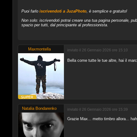
Puoi farlo
iscrivendoti a JuzaPhoto
, è semplice e gratuito!
Non solo: iscrivendoti potrai creare una tua pagina personale, pubb
spazio per tutti, dal principiante al professionista.
Maxmontella
inviato il 26 Gennaio 2026 ore 15:10
Bella come tutte le tue altre, hai il mar
Natalia Bondarenko
inviato il 26 Gennaio 2026 ore 15:39
Grazie Max... metto timbro allora... h