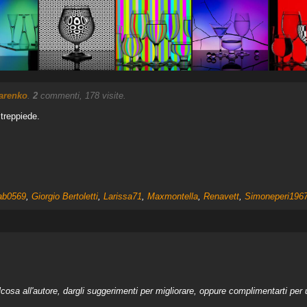
arenko
.
2
commenti, 178 visite.
 treppiede.
ab0569
,
Giorgio Bertoletti
,
Larissa71
,
Maxmontella
,
Renavett
,
Simoneperi196
a all'autore, dargli suggerimenti per migliorare, oppure complimentarti per u