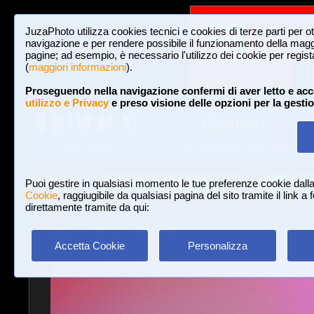
JuzaPhoto utilizza cookies tecnici e cookies di terze parti per o
navigazione e per rendere possibile il funzionamento della maggi
pagine; ad esempio, è necessario l'utilizzo dei cookie per registar
(
maggiori informazioni
).
Proseguendo nella navigazione confermi di aver letto e acc
utilizzo e Privacy
e preso visione delle opzioni per la gesti
Gallerie
3,023,340 FOTO E 16 GALLERIE
HOME E NEWS
Iscriviti a JuzaPhoto!
A
A
Login
Puoi gestire in qualsiasi momento le tue preferenze cookie dall
Cookie
, raggiugibile da qualsiasi pagina del sito tramite il link a
direttamente tramite da qui:
Gallerie
»
Still Life
» Il mucchio
Accetta Cookie
Personalizza