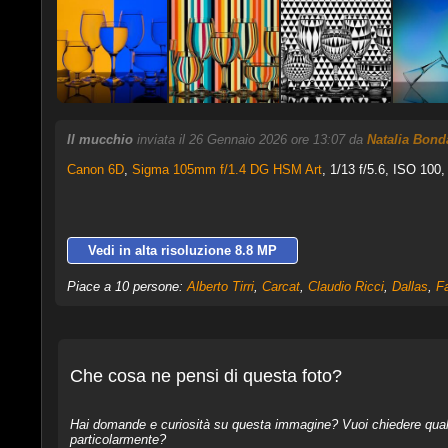
Il mucchio
inviata il 26 Gennaio 2026 ore 13:07 da
Natalia Bond
Canon 6D
,
Sigma 105mm f/1.4 DG HSM Art
, 1/13 f/5.6, ISO 100,
Vedi in alta risoluzione 8.8 MP
Piace a 10 persone:
Alberto Tirri
,
Carcat
,
Claudio Ricci
,
Dallas
,
F
Che cosa ne pensi di questa foto?
Hai domande e curiosità su questa immagine? Vuoi chiedere qualcos
particolarmente?